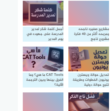
مشاريع صغيره ناجحه
أجمل كلمة شكر لمدير
ومربحه أكثر من 40 فكرة
المدرسة على جهوده في
مشروع ناجح
يوم المدير
تعديل حوالة ويسترن
CAT Tools ما هي؟ وما
يونيون الخطوات وطريقة
الفرق بينها وبين الترجمة
تتبع حوالة دولية
الآلية؟