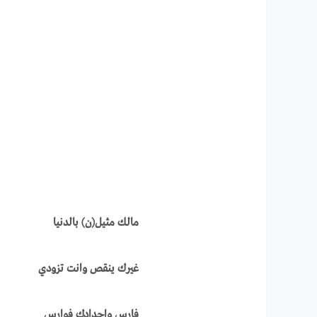
مالك مثيل(ن) بالدنيا
غيرك ينقص وانت تزودي
فارس واجدادك فوارس