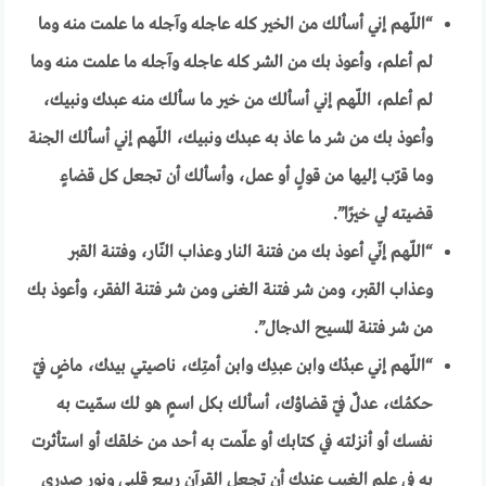
“
اللّهم إني أسألك من الخير كله عاجله وآجله ما علمت منه وما
لم أعلم، وأعوذ بك من الشر كله عاجله وآجله ما علمت منه وما
لم أعلم، اللّهم إني أسألك من خير ما سألك منه عبدك ونبيك،
وأعوذ بك من شر ما عاذ به عبدك ونبيك، اللّهم إني أسألك الجنة
وما قرّب إليها من قولٍ أو عمل، وأسألك أن تجعل كل قضاءٍ
قضيته لي خيرًا”.
“
اللّهم إنّي أعوذ بك من فتنة النار وعذاب النّار، وفتنة القبر
وعذاب القبر، ومن شر فتنة الغنى ومن شر فتنة الفقر، وأعوذ بك
من شر فتنة المسيح الدجال”.
“
اللّهم إني عبدُك وابن عبدِك وابن أمتِك، ناصيتي بيدك، ماضٍ فيّ
حكمُك، عدلٌ فيّ قضاؤك، أسألك بكل اسمٍ هو لك سمّيت به
نفسك أو أنزلته في كتابك أو علّمت به أحد من خلقك أو استأثرت
به في علم الغيب عندك أن تجعل القرآن ربيع قلبي ونور صدري