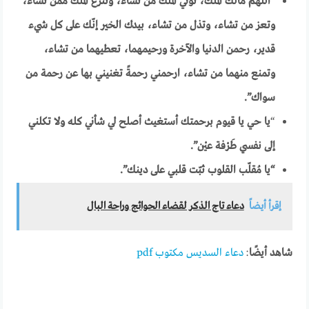
“
اللّهم مالك الملك، تؤتي الملك من تشاء، وتنزع الملك ممن تشاء،
وتعز من تشاء، وتذل من تشاء، بيدك الخير إنّك على كل شيء
قدير، رحمن الدنيا والآخرة ورحيمهما، تعطيهما من تشاء،
وتمنع منهما من تشاء، ارحمني رحمةً تغنيني بها عن رحمة من
سواك”.
“
يا حي يا قيوم برحمتك أستغيث أصلح لي شأني كله ولا تكلني
إلى نفسي طَرْفة عيْن”.
“
يا مُقلّب القلوب ثبّت قلبي على دينك”.
إقرأ أيضاً
دعاء تاج الذكر لقضاء الحوائج وراحة البال
شاهد أيضًا
:
دعاء السديس مكتوب pdf