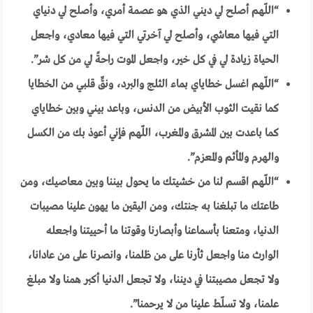
“اللّهم أصلح لي ديني الذي هو عصمة أمري، وأصلح لي دنياي
التي فيها معاشي، وأصلح لي آخرتي التي فيها معادي، واجعل
الحياة زيادة لي في كل خير، واجعل الموت راحةً لي من كل شر”.
“اللّهم اغسل خطاياي بماء الثلج والبرد، ونقِّ قلبي من الخطايا
كما نقيت الثوب الأبيض من الدنس، وباعد بيني وبين خطاياي
كما باعدت بين المشرق والمغرب، اللّهم فإني أعوذ بك من الكسل
والهرم والمأثم والمعزم”.
“
اللّهم اقسم لنا من خشيتك ما يحول بيننا وبين معاصيك، ومن
طاعتك ما تبلغنا به جنتك، ومن اليقين ما يهون علينا مصيبات
الدنيا، ومتعنا بأسماعنا وأبصارنا وقوتنا ما أحييتنا واجعله
الوارث منا واجعل ثأرنا على من ظلمنا، وانصرنا على من عادانا،
ولا تجعل مصيبتنا في ديننا، ولا تجعل الدنيا أكبر همنا ولا مبلغ
علمنا، ولا تسلّط علينا من لا يرحمنا”.