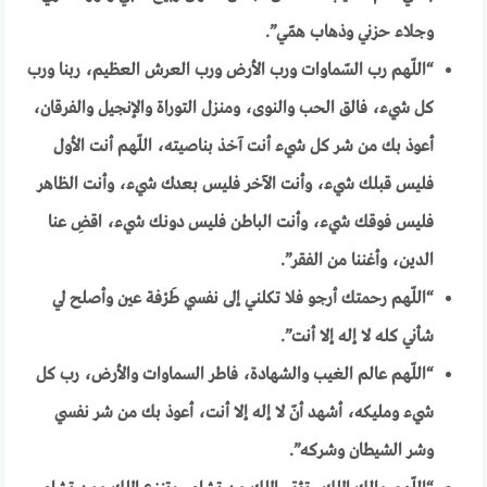
وجلاء حزني وذهاب همّي”.
“
اللّهم رب السّماوات ورب الأرض ورب العرش العظيم، ربنا ورب
كل شيء، فالق الحب والنوى، ومنزل التوراة والإنجيل والفرقان،
أعوذ بك من شر كل شيء أنت آخذ بناصيته، اللّهم أنت الأول
فليس قبلك شيء، وأنت الآخر فليس بعدك شيء، وأنت الظاهر
فليس فوقك شيء، وأنت الباطن فليس دونك شيء، اقضِ عنا
الدين، وأغننا من الفقر”.
“
اللّهم رحمتك أرجو فلا تكلني إلى نفسي طَرْفة عين وأصلح لي
شأني كله لا إله إلا أنت”.
“
اللّهم عالم الغيب والشهادة، فاطر السماوات والأرض، رب كل
شيء ومليكه، أشهد أنّ لا إله إلا أنت، أعوذ بك من شر نفسي
وشر الشيطان وشركه”.