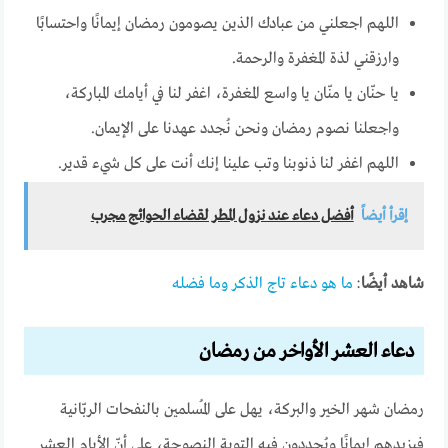
اللهم اجعلني من عبادك الذين يصومون رمضان إيمانًا واحتسابًا
وارزقني لذة المغفرة والرحمة.
يا حنّان يا منّان يا واسع المغفرة، اغفر لنا في أيامك المباركة،
واجعلنا نصوم رمضان ونحن نُجدد عهدنا على الإيمان.
اللهم اغفر لنا ذنوبنا وتب علينا إنك أنت على كل شيء قدير.
إقرأ أيضاً
أفضل دعاء عند نزول المطر لقضاء الحوائج مجرب
شاهد أيضًا
:
ما هو دعاء تاج الذكر وما فضله
دعاء العشر الأواخر من رمضان
رمضان شهر الخير والبركة، يهل على المُسلمين بالنفحات الربّانية
فيزيدهم إيمانًا ويُجددون فيه التوبة النصوحة، على أنّ الأيام العشر