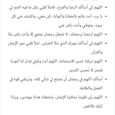
اللهم إني أسألك الرضا والفرح، فاملأ قلبي بكل ما فيه الخير لي.
يا رب، أنت عالم بالخفايا والنوايا، كن معي، واكشف عني كل
سوء، وتوفني وأنت راض عني.
اللهم ارحمنا برحمتك، لا تجعل رمضان يمضي إلا وأنت راض عنّا.
اللهم إني أسألك بنورك الذي ملأ العرش، املأ قلبي بنور الإيمان
والقرآن.
اللهم ارزقنا حُسن الاستجابة، اللهم أنت وكيلي فدبّر لنا أمورنا
فنحن لا نُحسن التدبير.
أسألك اللهم في رمضان أن تصلح لي شأني كله، وترزقني قوة في
العمل والطاعة.
اللهم زيّن قلوبنا بحلاوة الإيمان، واجعلنا هداة مهتدين، وردّنا
إليك طائعين.