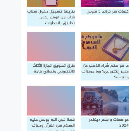
كلمات سر قراند 5 فلوس
طريقة تسجيل دخول سناب
شات من قوقل بدون
تطبيق بالخطوات
ما هو حكم شراء الذهب من
طرق تسويق تجارة الأثاث
متجر إلكتروني؟ وما مميزاته
الالكتروني ونصائح هامة
وعيوبه؟
مواصفات و سعر ديفندر
قصة نبي الله يونس عليه
2024
السلام في القرآن ودعائه