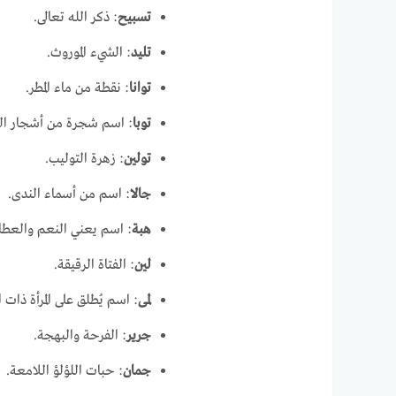
تسبيح
: ذكر الله تعالى.
تليد
: الشيء الموروث.
توانا
: نقطة من ماء المطر.
توبا
: اسم شجرة من أشجار ال
تولين
: زهرة التوليب.
جالا
: اسم من أسماء الندى.
هبة
: اسم يعني النعم والعطا
لين
: الفتاة الرقيقة.
لمى
: اسم يُطلق على المرأة ذات 
جرير
: الفرحة والبهجة.
جمان
: حبات اللؤلؤ اللامعة.