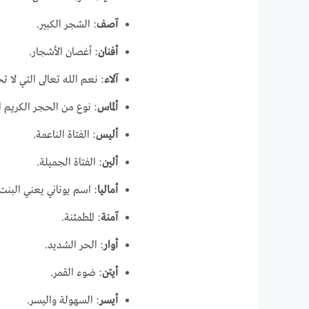
آصف
: الشجر الكبير.
أفنان
: أغصان الأشجار.
آلاء
: نعم الله تعالى التي لا ت
ألماس
: نوع من الحجر الكريم ا
أليس
: الفتاة الناعمة.
ألين
: الفتاة الجميلة.
أماليا
: اسم يوناني يعني البنت 
آمنة
: المطمئنة.
أوار
: الحر الشديد.
أيتن
: ضوء القمر.
أيسر
: السهولة واليسر.