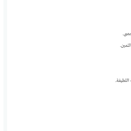
حصى.
لثمين.
اللطيفة.