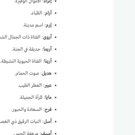
إثراء
: الأموال الوفيرة.
آرام
: الظباء.
إرم
: اسم مدينة.
أروى
: الفتاة ذات الجمال الشد
أريما
: حديقة في الجنة.
أرينا
: الفتاة الحيوية النشيطة.
هديل
: صوت الحمام.
عبير
: العطر الطيب.
مايا
: المرأة الجميلة.
فرح
: السعادة والحبور.
أسل
: النبات الرقيق ذي الغصن
أسيف
: مرهفة الحس.