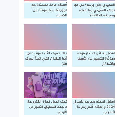
العقيدي وش يرجع؟ من هو
أسئلة عامة مضحكة مع
نواف العقيدي وما أصله
اجوبتها… هتموتك من
وسيرته الذاتية؟
الضحك
أفضل رسائل اعتذار قوية
بلاد بحرف الثاء تعرف على
ومؤثرة للتعبير عن الأسف
أبرز البلدان التي تبدأ بحرف
والاعتذار
(ث)
أفضل اسئله محرجه للعيال
كيف اعمل تجارة الكترونية
2024 وأسئلة أكثر إحراجًا
ناجحة لتحقيق الكثير من
للشباب
الأرباح