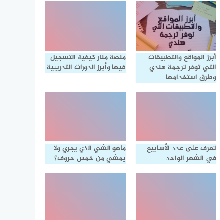
أبرز المواقع والتطبيقات
منصة منار كيفية التسجيل
التي توفر ترجمة هندي
فيها وأبرز الدورات التدريبية
وطرق استخدامها
تعرف على عدد الأسابيع
ماهو الشي الذي يجري ولا
في الشهر الواحد
يمشي من خمس حروف؟