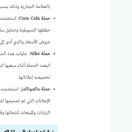
بالعلامة التجارية وذلك بنسبة 15٪ وزيادة بنسبة 6٪ في زيادة الزيارات للموقع الالكتر
حملة Coca
Cola
–
خططها التسويقية وتحليل س
عروض الأسعار والذي أدى إلى
حملة
Nike
: حاولت هذه الحمل
اتبعت الحملة أثناء سعيها لت
تخصيصه إعلاناتها.
حملة
ماكدونالدز
: استخدمت ش
الإعلانات التي تم تصميمها لت
الزيارات والمبيعات لمنتجاتها