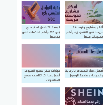
أفكار مشاريع متوسطة
كيفية التواصل استيسي
مربحة في السعودية وأهم
باي stc وأهم الخدمات التي
معلومات عنها
تقدمها
أفضل دعاء للمسافر بالرعاية
عبارات شكر حضور الضيوف
والحماية وسلامة الوصول
أجمل عبارات تناسب جميع
المناسبات