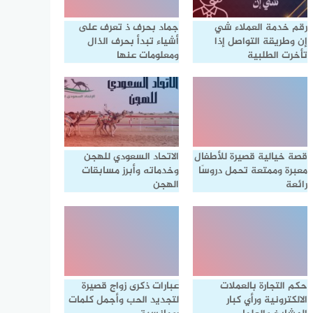
رقم خدمة العملاء شي
جماد بحرف ذ تعرف على
إن وطريقة التواصل إذا
أشياء تبدأ بحرف الذال
تأخرت الطلبية
ومعلومات عنها
قصة خيالية قصيرة للأطفال
الاتحاد السعودي للهجن
معبرة وممتعة تحمل دروسًا
وخدماته وأبرز مسابقات
رائعة
الهجن
حكم التجارة بالعملات
عبارات ذكرى زواج قصيرة
الالكترونية ورأي كبار
لتجديد الحب وأجمل كلمات