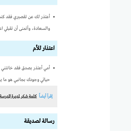
أعتذر لك عن تقصيري فقد كنت د
والسعادة، وأتمنى أن تقبلي اع
اعتذار للأم
أمي أعتذر بصدق فقد خانتني ا
حياتي وجودك بجانبي هو ما يج
إقرأ أيضاً
كلمة شكر لمديرة المدرس
رسالة لصديقة