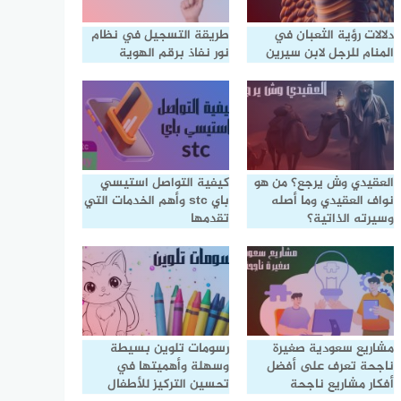
دلالات رؤية الثعبان في
طريقة التسجيل في نظام
المنام للرجل لابن سيرين
نور نفاذ برقم الهوية
العقيدي وش يرجع؟ من هو
كيفية التواصل استيسي
نواف العقيدي وما أصله
باي stc وأهم الخدمات التي
وسيرته الذاتية؟
تقدمها
مشاريع سعودية صغيرة
رسومات تلوين بسيطة
ناجحة تعرف على أفضل
وسهلة وأهميتها في
أفكار مشاريع ناجحة
تحسين التركيز للأطفال