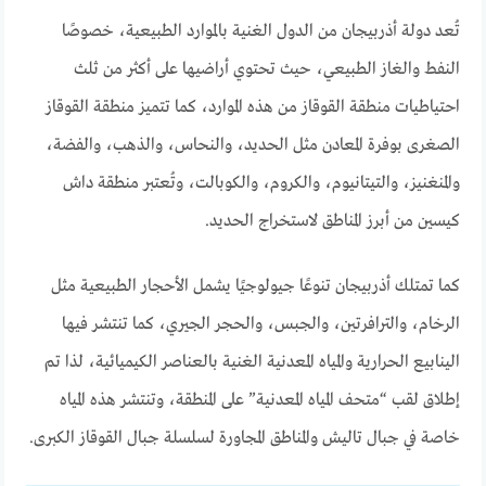
تُعد دولة أذربيجان من الدول الغنية بالموارد الطبيعية، خصوصًا
النفط والغاز الطبيعي، حيث تحتوي أراضيها على أكثر من ثلث
احتياطيات منطقة القوقاز من هذه الموارد، كما تتميز منطقة القوقاز
الصغرى بوفرة المعادن مثل الحديد، والنحاس، والذهب، والفضة،
والمنغنيز، والتيتانيوم، والكروم، والكوبالت، وتُعتبر منطقة داش
كيسين من أبرز المناطق لاستخراج الحديد.
كما تمتلك أذربيجان تنوعًا جيولوجيًا يشمل الأحجار الطبيعية مثل
الرخام، والترافرتين، والجبس، والحجر الجيري، كما تنتشر فيها
الينابيع الحرارية والمياه المعدنية الغنية بالعناصر الكيميائية، لذا تم
إطلاق لقب “متحف المياه المعدنية” على المنطقة، وتنتشر هذه المياه
خاصة في جبال تاليش والمناطق المجاورة لسلسلة جبال القوقاز الكبرى.