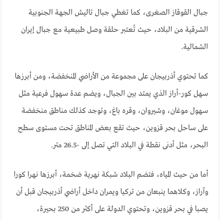
جبال القوقاز الصغرى، كما تغطي جبال تاليش الجهة الجنوبية
الشرقية من البلاد، حيث تُعتبر حلقة وصل طبيعية مع جبال إيران
الشمالية.
كما تحتوي أذربيجان على مجموعة من الأراضي المنخفضة، ومن أبرزها
سهل كور-أراز الذي يمتد بين الجبال، ويضم عدة سهول فرعية مثل
سهول موغان، وشيروان، وقره باغ، وتوجد كذلك مناطق منخفضة
على ساحل بحر قزوين، حيث تقع بعض المناطق تحت مستوى سطح
البحر، مثل أدنى نقطة في البلاد التي تصل إلى -26.5 متر.
أما من حيث المياه، فتضم البلاد شبكة نهرية ضخمة، أبرزها نهرا كورا
وآراز، وكلاهما ينبعان من تركيا ويمران داخل أراضي أذربيجان قبل أن
يصبا في بحر قزوين، وتحتوي الدولة على أكثر من 250 بحيرة،