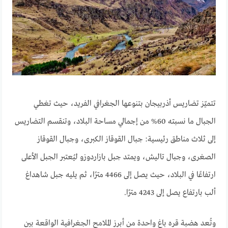
تتميّز تضاريس أذربيجان بتنوعها الجغرافي الفريد، حيث تغطي
الجبال ما نسبته 60% من إجمالي مساحة البلاد، وتنقسم التضاريس
إلى ثلاث مناطق رئيسية: جبال القوقاز الكبرى، وجبال القوقاز
الصغرى، وجبال تاليش، ويمتد جبل بازاردوزو ليُعتبر الجبل الأعلى
ارتفاعًا في البلاد، حيث يصل إلى 4466 مترًا، ثم يليه جبل شاهداغ
ألب بارتفاع يصل إلى 4243 مترًا.
وتُعد هضبة قره باغ واحدة من أبرز الملامح الجغرافية الواقعة بين