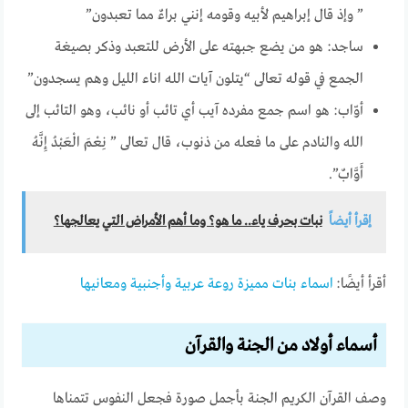
” وإذ قال إبراهيم لأبيه وقومه إنني براءٌ مما تعبدون”
ساجد: هو من يضع جبهته على الأرض للتعبد وذكر بصيغة
الجمع في قوله تعالى “يتلون آيات الله اناء الليل وهم يسجدون”
أوّاب: هو اسم جمع مفرده آيب أي تائب أو نائب، وهو التائب إلى
الله والنادم على ما فعله من ذنوب، قال تعالى ” نِعْمَ الْعَبْدُ إِنَّهُ
أَوَّابٌ”.
إقرأ أيضاً
نبات بحرف ياء.. ما هو؟ وما أهم الأمراض التي يعالجها؟
أقرأ أيضًا:
اسماء بنات مميزة روعة عربية وأجنبية ومعانيها
أسماء أولاد من الجنة والقرآن
وصف القرآن الكريم الجنة بأجمل صورة فجعل النفوس تتمناها