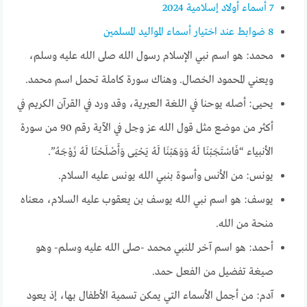
7
أسماء أولاد إسلامية 2024
8
ضوابط عند اختيار أسماء المواليد المسلمين
محمد: هو اسم نبي الإسلام رسول الله صلى الله عليه وسلم،
ويعني المحمود الخصال. وهناك سورة كاملة تحمل اسم محمد.
يحيى: أصله يوحنا في اللغة العبرية، وقد ورد في القرآن الكريم في
أكثر من موضع مثل قول الله عز وجل في الآية رقم 90 من سورة
الأنبياء “فَاسْتَجَبْنَا لَهُ وَوَهَبْنَا لَهُ يَحْيَى وَأَصْلَحْنَا لَهُ زَوْجَهُ”.
يونس: من الأنس وأسوة بنبي الله يونس عليه السلام.
يوسف: هو اسم نبي الله يوسف بن يعقوب عليه السلام، معناه
منحة من الله.
أحمد: هو اسم آخر للنبي محمد -صلى الله عليه وسلم- وهو
صيغة تفضيل من الفعل حمد.
آدم: من أجمل الأسماء التي يمكن تسمية الأطفال بها، إذ يعود