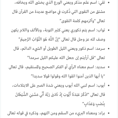
تقي: اسم علم مذكر ويعني الورع الذي يخشى الله ويخافه،
مشتق من التقوى التي ذُكرت في مواضع عديدة من القرآن قال
تعالى “وألزمهم كلمة التقوى”
تواب: اسم يتم ذكوري يعني كثير التوبة، وبالألف واللام يكون
وصف لله عز وجل قال تعالى “إِنَّ اللَّهَ هُوَ التَّوَّابُ الرَّحِيمُ”
سرمد: اسم ذكور ويعني الليل الطويل أو الشيء الدائم، قال
تعالى “قل أرأيتم إن جعل الله عليكم الليل سرمدا”
سديد: اسم معناه الرأي أو الفكر الصحيح والمستقيم، قال تعالى
“يا أيها الذين آمنوا اتقوا الله وقولوا قولا سديدا”
أيوب: اسم لنبي الله أيوب ويعني شدة الصبر على الابتلاءات،
قال تعالى “اذْكُرْ عَبْدَنَا أَيُّوبَ إِذْ نَادَىٰ رَبَّهُ أَنِّي مَسَّنِيَ الشَّيْطَانُ
بِنُصْبٍ وَعَذَابٍ”
براء: ومعناه البريء من السقم ومن التهم، وذكره في قوله تعالى