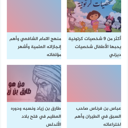
أكثر من 9 شخصيات كرتونية
منهج الامام الشافعي وأهم
يحبها الأطفال شخصيات
إنجازاته العلمية وأشهر
ديزني
مؤلفاته
عباس بن فرناس صاحب
طارق بن زياد ونسبه ودوره
السبق في الطيران وأهم
العظيم في فتح بلاد
اختراعاته
الأندلس