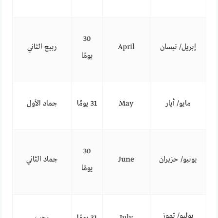
30
إبريل/ نيسان
April
ربيع الثاني
يومًا
مايو/ أيار
May
31 يومًا
جماد الأول
30
يونيو/ حزيران
June
جماد الثاني
يومًا
يوليو/ تموز
July
31 يومًا
رجب