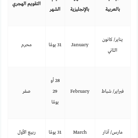
التقويم الهجري
بالعربية
بالإنجليزية
الشهر
يناير/ كانون
January
31 يومًا
محرم
الثاني
28 أو
فبراير/ شباط
February
29
صفر
يومًا
مارس/ آذار
March
31 يومًا
ربيع الأول