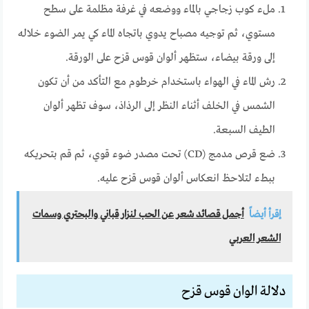
ملء كوب زجاجي بالماء ووضعه في غرفة مظلمة على سطح
مستوي، ثم توجيه مصباح يدوي باتجاه الماء كي يمر الضوء خلاله
إلى ورقة بيضاء، ستظهر ألوان قوس قزح على الورقة.
رش الماء في الهواء باستخدام خرطوم مع التأكد من أن تكون
الشمس في الخلف أثناء النظر إلى الرذاذ، سوف تظهر ألوان
الطيف السبعة.
ضع قرص مدمج (CD) تحت مصدر ضوء قوي، ثم قم بتحريكه
ببطء لتلاحظ انعكاس ألوان قوس قزح عليه.
إقرأ أيضاً
أجمل قصائد شعر عن الحب لنزار قباني والبحتري وسمات
الشعر العربي
دلالة الوان قوس قزح