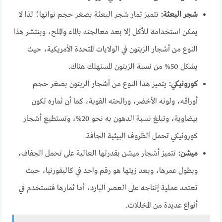
شجر البعثة:
تتميز ثمار شجر البعثة بصغر حجم نواتها؛ لذا لا
يمكن استخدامه للأكل إلا بعد معالجته بالماء والملح، وينتشر هذا
النوع من أشجار الزيتون في الولايات المتحدة الأمريكية، حيث
يشكل 50% من نسبة الزيتون المستهلك هناك.
كورونيكي:
يتميز هذا النوع من أشجار الزيتون بصغر حجم
أوراقه، ولونه الأخضر، ورائحته القوية، كما أن ثماره تكون
بيضاوية، وتبلغ نسبة الدهون به نحو 20%، وتستطيع أشجار
كورونيكي تحمل الظروف البيئية الجافة.
ميشن:
تتميز أشجار ميشن بقدرتها العالية على تحمل الجفاف،
وبطول عمرها، ويعد زيتها هو رقم واحد في كاليفورنيا، حيث
تعتمد عملية إنتاجه على العصر البارد، أما ثمارها فتستخدم في
أنواع عديدة من المخللات.