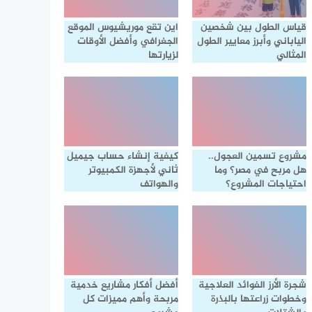
قياس الطول بين شخصين
اين تقع موريشيوس الموقع
الياباني وأبرز معايير الطول
الجغرافي وأفضل الأوقات
المثالي
لزيارتها
مشروع تسمين العجول..
كيفية إنشاء حساب جيميل
هل مربح في مصر؟ وما
ثاني لأجهزة الكمبيوتر
احتياجات المشروع؟
والهواتف
شجرة الأرز الفوائد العلاجية
أفضل أفكار مشاريع خدمية
وخطوات زراعتها بالبذرة
مربحة وأهم مميزات كل