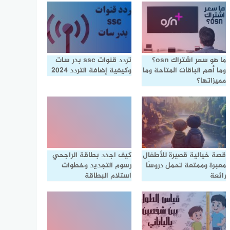
ما هو سعر اشتراك osn؟
تردد قنوات ssc بدر سات
وما أهم الباقات المتاحة وما
وكيفية إضافة التردد 2024
مميزاتها؟
قصة خيالية قصيرة للأطفال
كيف اجدد بطاقة الراجحي
معبرة وممتعة تحمل دروسًا
رسوم التجديد وخطوات
رائعة
استلام البطاقة