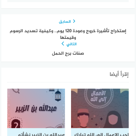
السابق
إستخراج تأشيرة خروج وعودة 120 يوم.. وكيفية تسديد الرسوم
وقيمتها
التالي
صفات برج الحمل
إقرأ أيضا
احب الاعمال الى الله تبارك
عبدالله بن الزبير نشأته