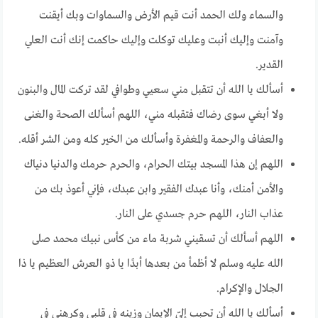
والسماء ولك الحمد أنت قيم الأرض والسماوات وبك أيقنت
وآمنت وإليك أنبت وعليك توكلت وإليك حاكمت إنك أنت العلي
القدير.
أسألك يا الله أن تتقبل مني سعيي وطوافي لقد تركت المال والبنون
ولا أبغي سوى رضاك فتقبله مني، اللهم أسألك الصحة والغنى
والعفاف والرحمة والمغفرة وأسألك من الخير كله ومن الشر أقله.
اللهم إن هذا المسجد بيتك الحرام، والحرم حرمك والدنيا دنياك
والأمن أمنك، وأنا عبدك الفقير وابن عبدك، فإني أعوذ بك من
عذاب النار، اللهم حرم جسدي على النار.
اللهم أسألك أن تسقيني شربة ماء من كأس نبيك محمد صلى
الله عليه وسلم لا أظمأ من بعدها أبدًا يا ذو العرش العظيم يا ذا
الجلال والإكرام.
أسألك يا الله أن تحبب إليّ الإيمان وزينه في قلبي وكرهني في