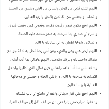
اللهم يا رب العالمين لا تحرمني من أي خير عندك لشر ما عندي،
اللهم اشفِ قلبي من المرض ولساني من الغي ونفسي من الحسد
والحقد، واجعلني من القائمين بالحق يا رب العالمين.
اللهم ارفع ذكري فيمن رفعت ذكره، وقدرني كمن رفعت قدره،
واشرح لي صدري بما شرحت به صدر محمد عليه الصلاة
والسلام، شرحًا اطمئن به إلى عبادتك يا الله.
اللهم ارض عني وعن والدي، وعن أمي رضا تحل به كافة جوامع
فضلك وإحسانك وعزتك وكرمك، اللهم عاملني بما أنت أهله،
ولا تعاملني بما أنا أهله، واعطني فوق آمالي الذي أطلبها واجعل
الاستجابة سريعة يا الله، وارزقني الجنة واجعلني في درجاتها
العالية يا رب العالمين.
اللهم ارفع عني ثقل سيئاتي واغفر لي وافتح لي باب فضلك
ومغفرتك وارحمني وارفعني من مواقف الذل إلى مواقف العزة