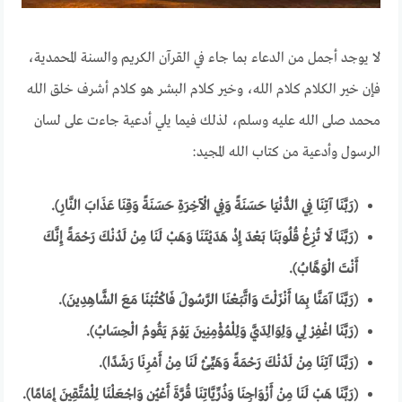
لا يوجد أجمل من الدعاء بما جاء في القرآن الكريم والسنة المحمدية،
فإن خير الكلام كلام الله، وخير كلام البشر هو كلام أشرف خلق الله
محمد صلى الله عليه وسلم، لذلك فيما يلي أدعية جاءت على لسان
الرسول وأدعية من كتاب الله المجيد:
(رَبَّنَا آتِنَا فِي الدُّنْيَا حَسَنَةً وَفِي الْآخِرَةِ حَسَنَةً وَقِنَا عَذَابَ النَّارِ).
(رَبَّنَا لَا تُزِغْ قُلُوبَنَا بَعْدَ إِذْ هَدَيْتَنَا وَهَبْ لَنَا مِنْ لَدُنْكَ رَحْمَةً إِنَّكَ
أَنْتَ الْوَهَّابُ).
(رَبَّنَا آمَنَّا بِمَا أَنْزَلْتَ وَاتَّبَعْنَا الرَّسُولَ فَاكْتُبْنَا مَعَ الشَّاهِدِينَ).
(رَبَّنَا اغْفِرْ لِي وَلِوَالِدَيَّ وَلِلْمُؤْمِنِينَ يَوْمَ يَقُومُ الْحِسَابُ).
(رَبَّنَا آتِنَا مِنْ لَدُنْكَ رَحْمَةً وَهَيِّئْ لَنَا مِنْ أَمْرِنَا رَشَدًا).
(رَبَّنَا هَبْ لَنَا مِنْ أَزْوَاجِنَا وَذُرِّيَّاتِنَا قُرَّةَ أَعْيُنٍ وَاجْعَلْنَا لِلْمُتَّقِينَ إِمَامًا).