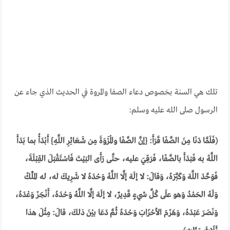
تلك هي السنة بخصوص دعاء الصفا والمروة في الحديث الذي جاء عن
الرسول صلى الله عليه وسلم:
(فَلَمَّا دَنَا مِنَ الصَّفَا قَرَأَ: {إنَّ الصَّفَا والْمَرْوَةَ مِن شَعَائِرِ اللَّهِ} أَبْدَأُ بما بَدَأَ
اللَّهُ به فَبَدَأَ بالصَّفَا، فَرَقِيَ عليه، حتَّى رَأَى البَيْتَ فَاسْتَقْبَلَ القِبْلَةَ،
فَوَحَّدَ اللَّهَ وَكَبَّرَهُ، وَقالَ: لا إلَهَ إلَّا اللَّهُ وَحْدَهُ لا شَرِيكَ له، له المُلْكُ
وَلَهُ الحَمْدُ وَهو علَى كُلِّ شيءٍ قَدِيرٌ، لا إلَهَ إلَّا اللَّهُ وَحْدَهُ، أَنْجَزَ وَعْدَهُ،
وَنَصَرَ عَبْدَهُ، وَهَزَمَ الأحْزَابَ وَحْدَهُ ثُمَّ دَعَا بيْنَ ذلكَ، قالَ: مِثْلَ هذا