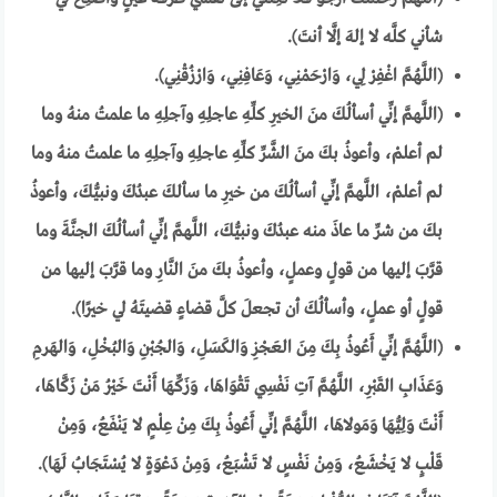
شأني كلَّه لا إلهَ إلَّا أنتَ).
(اللَّهُمَّ اغْفِرْ لِي، وَارْحَمْنِي، وَعَافِنِي، وَارْزُقْنِي).
(اللَّهمَّ إنِّي أسألُكَ منَ الخيرِ كلِّهِ عاجلِهِ وآجلِهِ ما علمتُ منهُ وما
لم أعلمْ، وأعوذُ بكَ منَ الشَّرِّ كلِّهِ عاجلِهِ وآجلِهِ ما علمتُ منهُ وما
لم أعلمْ، اللَّهمَّ إنِّي أسألُكَ من خيرِ ما سألكَ عبدُكَ ونبيُّكَ، وأعوذُ
بكَ من شرِّ ما عاذَ منه عبدُكَ ونبيُّكَ، اللَّهمَّ إنِّي أسألُكَ الجنَّةَ وما
قرَّبَ إليها من قولٍ وعملٍ، وأعوذُ بكَ منَ النَّارِ وما قرَّبَ إليها من
قولٍ أو عملٍ، وأسألُكَ أن تجعلَ كلَّ قضاءٍ قضيتَهُ لي خيرًا).
(اللَّهُمَّ إنِّي أَعُوذُ بِكَ مِنَ العَجْزِ وَالكَسَلِ، وَالجُبْنِ وَالبُخْلِ، وَالهَرمِ
وَعَذَابِ القَبْرِ، اللَّهُمَّ آتِ نَفْسِي تَقْوَاهَا، وَزَكِّهَا أَنْتَ خَيْرُ مَنْ زَكَّاهَا،
أَنْتَ وَلِيُّهَا وَمَولاهَا، اللَّهُمَّ إنِّي أَعُوذُ بِكَ مِنْ عِلْمٍ لا يَنْفَعُ، وَمِنْ
قَلْبٍ لا يَخْشَعُ، وَمِنْ نَفْسٍ لا تَشْبَعُ، وَمِنْ دَعْوَةٍ لا يُسْتَجَابُ لَهَا).