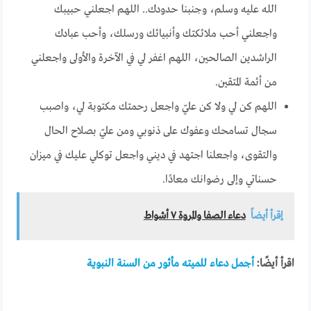
الله عليه وسلم، وجنبنا حدودك.. اللهم اجعلني حبيبك
واجعلني أحب ملائكتك وأنبيائك ورسلك، وأحب عبادك
الراشدين الصالحين، اللهم اغفر لي في الآخرة والأولى واجعلني
من أئمة المتقين.
اللهم كن لي ولا كن عليّ واجعل رحمتك مكتوبة لي، واصبب
سجال تسامحك وعفوك على ذنوبي ومن عليّ بصلاح الحال
والتقوى، واجعلنا اجتهد في ديني واجعل توكلي عليك في ميزان
حسناتي وإلى رضوانك معادًا.
إقرأ أيضاً
دعاء الصفا والمروة ٧ أشواط
اقرأ أيضًا:
أجمل دعاء للميته مأثور من السنة النبوية