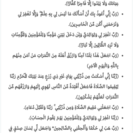
عِبَادَكَ وَلَا يَلِدُوا إِلَّا فَاجِرًا كَفَّارًا).
(رَبِّ إِنِّي أَعُوذُ بِكَ أَنْ أَسْأَلَكَ مَا لَيْسَ لِي بِهِ عِلْمٌ ۖ وَإِلَّا تَغْفِرْ لِي
وَتَرْحَمْنِي أَكُن مِّنَ الْخَاسِرِينَ).
(رَّبِّ اغْفِرْ لِي وَلِوَالِدَيَّ وَلِمَن دَخَلَ بَيْتِيَ مُؤْمِنًا وَلِلْمُؤْمِنِينَ وَالْمُؤْمِنَاتِ
وَلَا تَزِدِ الظَّالِمِينَ إِلَّا تَبَارًا).
(رَبِّ اجْعَلْ هَٰذَا بَلَدًا آمِنًا وَارْزُقْ أَهْلَهُ مِنَ الثَّمَرَاتِ مَنْ آمَنَ مِنْهُم
بِاللَّهِ وَالْيَوْمِ الْآخِرِ)
(رَّبَّنَا إِنِّي أَسْكَنتُ مِن ذُرِّيَّتِي بِوَادٍ غَيْرِ ذِي زَرْعٍ عِندَ بَيْتِكَ الْمُحَرَّمِ رَبَّنَا
لِيُقِيمُوا الصَّلَاةَ فَاجْعَلْ أَفْئِدَةً مِّنَ النَّاسِ تَهْوِي إِلَيْهِمْ وَارْزُقْهُم مِّنَ
الثَّمَرَاتِ لَعَلَّهُمْ يَشْكُرُونَ).
(رَبِّ اجْعَلْنِي مُقِيمَ الصَّلَاةِ وَمِن ذُرِّيَّتِي ۚ رَبَّنَا وَتَقَبَّلْ دُعَاءِ).
(رَبَّنَا اغْفِرْ لِي وَلِوَالِدَيَّ وَلِلْمُؤْمِنِينَ يَوْمَ يَقُومُ الْحِسَابُ).
(رَبِّ هَبْ لِي حُكْمًا وَأَلْحِقْنِي بِالصَّالِحِينَ* وَاجْعَل لِّي لِسَانَ صِدْقٍ فِي