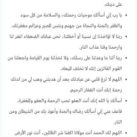
على دينك.
يا رب إني أسألك موجبات رحمتك، والسلامة من كل سوء
والظفر بالجنة والنجاة من جهنم وبئس المصير وعزائم مغفرتك.
ربنا لا تؤاخذنا إن نسينا أو أخطئنا، نحن عبادك الضعفاء اغفر لنا
وارحمنا وقنا عذاب النار.
ربنا آتنا ما وعدتنا على رسلك، ولا تخذلنا يوم القيامة واجعلنا من
القوم الفائزين إنك لا تخلف الميعاد.
اللهم لا تزغ قلبي عن عبادتك بعد أن هديتني وهب لي من لدنك
رحمة إنك أنت الغفار الرحيم.
أسألك يا الله إنك أنت العفو تحب الرحمة والعفو والمغفرة،
فاعف عني إني أسألك رضاك والجنة وأعوذ بك من الشيطان ومن
النار.
اللهم لك الحمد أنت مولانا اكفنا شر الظالمين، أنت نور الأرض