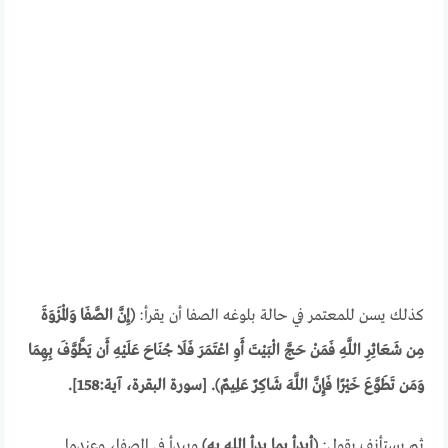
كذلك يسن للمعتمر في حالة بلوغه الصفا أن يقرأ:
(إِنَّ الصَّفَا وَالْمَرْوَةَ
مِن شَعَائِرِ اللَّهِ فَمَنْ حَجَّ الْبَيْتَ أَوِ اعْتَمَرَ فَلَا جُنَاحَ عَلَيْهِ أَن يَطَّوَّفَ بِهِمَا
وَمَن تَطَوَّعَ خَيْرًا فَإِنَّ اللَّهَ شَاكِرٌ عَلِيمٌ). [سورة البقرة، آية:158].
ثم يستأنف بقول:
(أبدأ بما بدأ الله به)
ويبدأ في الصفا، وعندما