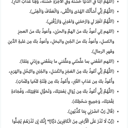
(اللَّهُمَّ آتِنَا في الدُّنْيَا حَسَنَةً وفي الآخِرَةِ حَسَنَةً، وَقِنَا عَذَابَ النَّارِ).
(اللَّهُمَّ إنِّي أَسْأَلُكَ الهُدَى وَالتُّقَى، وَالْعَفَافَ وَالْغِنَى).
(اللَّهُمَّ اغْفِرْ لي وَارْحَمْنِي وَاهْدِنِي وَارْزُقْنِي).
(اللهم إني أعوذُ بكَ منَ الهمِّ والحزَنِ، وأعوذُ بكَ منَ العجزِ
والكسلِ، وأعوذُ بكَ منَ الجُبنِ والبخلِ، وأعوذُ بكَ مِن غلبةِ الدَّينِ
وقهرِ الرجالِ).
(اللهم انفَعْني بما علَّمتَني وعلِّمْني ما ينفَعُني وزِدْني عِلمًا).
(اللَّهُمَّ إنِّي أعُوذُ بكَ مِنَ العَجْزِ والكَسَلِ، والجُبْنِ والبُخْلِ والهَرَمِ،
وأَعُوذُ بكَ مِن عَذابِ القَبْرِ، وأَعُوذُ بكَ مِن فِتْنَةِ المَحْيا والمَماتِ).
(اللَّهُمَّ إنِّي أَعُوذُ بكَ مِن زَوَالِ نِعْمَتِكَ، وَتَحَوُّلِ عَافِيَتِكَ، وَفُجَاءَةِ
نِقْمَتِكَ، وَجَمِيعِ سَخَطِكَ).
(قَالَ رَبِّ انصُرْنِي بِمَا كَذَّبُونِ).
(رَّبِّ لَا تَذَرْ عَلَى الْأَرْضِ مِنَ الْكَافِرِينَ دَيَّارًا* إِنَّكَ إِن تَذَرْهُمْ يُضِلُّوا