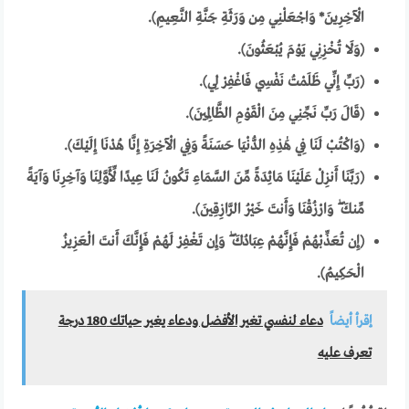
الْآخِرِينَ* وَاجْعَلْنِي مِن وَرَثَةِ جَنَّةِ النَّعِيمِ).
(وَلَا تُخْزِنِي يَوْمَ يُبْعَثُونَ).
(رَبِّ إِنِّي ظَلَمْتُ نَفْسِي فَاغْفِرْ لِي).
(قَالَ رَبِّ نَجِّنِي مِنَ الْقَوْمِ الظَّالِمِينَ).
(وَاكْتُبْ لَنَا فِي هَٰذِهِ الدُّنْيَا حَسَنَةً وَفِي الْآخِرَةِ إِنَّا هُدْنَا إِلَيْكَ).
(رَبَّنَا أَنزِلْ عَلَيْنَا مَائِدَةً مِّنَ السَّمَاءِ تَكُونُ لَنَا عِيدًا لِّأَوَّلِنَا وَآخِرِنَا وَآيَةً
مِّنكَ ۖ وَارْزُقْنَا وَأَنتَ خَيْرُ الرَّازِقِينَ).
(إِن تُعَذِّبْهُمْ فَإِنَّهُمْ عِبَادُكَ ۖ وَإِن تَغْفِرْ لَهُمْ فَإِنَّكَ أَنتَ الْعَزِيزُ
الْحَكِيمُ).
إقرأ أيضاً
دعاء لنفسي تغير الأفضل ودعاء يغير حياتك 180 درجة
تعرف عليه