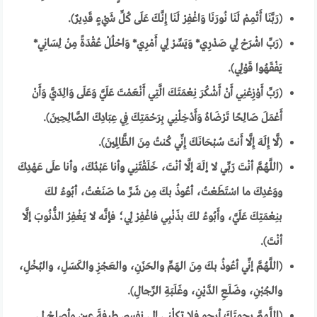
(رَبَّنَا أَتْمِمْ لَنَا نُورَنَا وَاغْفِرْ لَنَا إِنَّكَ عَلَى كُلِّ شَيْءٍ قَدِيرٌ).
(رَبِّ اشْرَحْ لِي صَدْرِي* وَيَسِّرْ لِي أَمْرِي* وَاحْلُلْ عُقْدَةً مِنْ لِسَانِي*
يَفْقَهُوا قَوْلِي).
(رَبِّ أَوْزِعْنِي أَنْ أَشْكُرَ نِعْمَتَكَ الَّتِي أَنْعَمْتَ عَلَيَّ وَعَلَى وَالِدَيَّ وَأَنْ
أَعْمَلَ صَالِحًا تَرْضَاهُ وَأَدْخِلْنِي بِرَحْمَتِكَ فِي عِبَادِكَ الصَّالِحِينَ).
(لَّا إِلَهَ إِلَّا أَنتَ سُبْحَانَكَ إِنِّي كُنتُ مِنَ الظَّالِمِينَ).
(اللَّهُمَّ أنْتَ رَبِّي لا إلَهَ إلَّا أنْتَ، خَلَقْتَنِي وأنا عَبْدُكَ، وأنا علَى عَهْدِكَ
ووَعْدِكَ ما اسْتَطَعْتُ، أعُوذُ بكَ مِن شَرِّ ما صَنَعْتُ، أبُوءُ لكَ
بنِعْمَتِكَ عَلَيَّ، وأَبُوءُ لكَ بذَنْبِي فاغْفِرْ لِي؛ فإنَّه لا يَغْفِرُ الذُّنُوبَ إلَّا
أنْتَ).
(اللَّهُمَّ إنِّي أعُوذُ بكَ مِنَ الهَمِّ والحَزَنِ، والعَجْزِ والكَسَلِ، والبُخْلِ،
والجُبْنِ، وضَلَعِ الدَّيْنِ، وغَلَبَةِ الرِّجالِ).
(اللَّهمَّ رحمتَكَ أرجو فلا تكِلْني إلى نفسي طرفةَ عينٍ وأصلِحْ لي