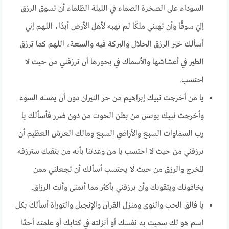
السوداء على الصخرة الصماء في الليلة الظلماء أن تسوق الرزق
إليّ سوقًا وأن تهبني ملكًا لم تهبه لأهل الأرض أبدًا، اللهم إني
أسألك خير الرزق الحلال والبركة فيه والسعة، اللهم كما ترزق
الطير في أعشاشها والأسماك في بحورها أن ترزقني من حيث لا
احتسب.
يا من أخرجت نبيك إبراهيم من حر النيران دون أن يمسه السوء
وأخرجت نبيك يونس من بطن الحوت من دون ضرر فأسألك يا
رب السماوات السبع والأراضي السبع ومالك العرش العظيم أن
ترزقني من حيث لا احتسب يا من وعدتنا بأنه من يتقيك سترزقه
المخرج والرزق من حيث لا يحتسب أسألك أن تجعلني ممن
يخافونك ويتقونك وأن ترزقني بأكثر مما أتمنى وأنت الرزاق.
يا فالق الحب والنوى ومنزل القرآن والإنجيل والتوراة أسألك بكل
اسم هو لك سميت به نفسك أو أنزلته في كتابك أو علمته أحدًا