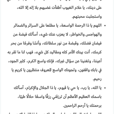
على دينك، يا علام الغيوب أطفأت غضبهم بلا إله إلا الله،
واستجلبت محبتهم
.
اللهم يا ذا الرحمة الواسعة، يا مطلعا على السرائر والضمائر
والهواجس والخواطر، لا يعزب عنك شيء، أسألك فيضة من
فيضان فضلك، وقبضة من نور سلطانك، وأنسًا وفرجًا من بحر
كرمك، أنت بيدك الأمر كله ومقاليد كل شيء، فهب لنا ما تقر به
أعيننا، وتغنينا عن سؤال غيرك، فإنك واسع الكرم، كثير الجود،
في بابك واقفون، ولجودك الواسع المعروف منتظرون يا كريم يا
رحيم
.
يا الله، يا رب، يا حي يا قيوم، يا ذا الجلال والإكرام، أسألك
باسمك العظيم الأعظم أن ترزقني رزقًا واسعًا حلالًا طيبًا،
برحمتك يا أرحم الراحمين.