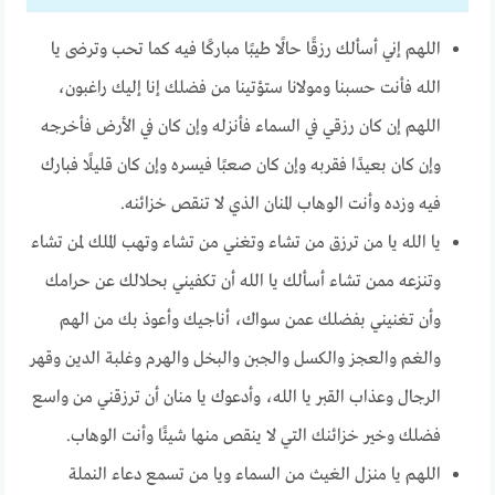
اللهم إني أسألك رزقًا حالًا طيبًا مباركًا فيه كما تحب وترضى يا
الله فأنت حسبنا ومولانا ستؤتينا من فضلك إنا إليك راغبون،
اللهم إن كان رزقي في السماء فأنزله وإن كان في الأرض فأخرجه
وإن كان بعيدًا فقربه وإن كان صعبًا فيسره وإن كان قليلًا فبارك
فيه وزده وأنت الوهاب المنان الذي لا تنقص خزائنه.
يا الله يا من ترزق من تشاء وتغني من تشاء وتهب الملك لمن تشاء
وتنزعه ممن تشاء أسألك يا الله أن تكفيني بحلالك عن حرامك
وأن تغنيني بفضلك عمن سواك، أناجيك وأعوذ بك من الهم
والغم والعجز والكسل والجبن والبخل والهرم وغلبة الدين وقهر
الرجال وعذاب القبر يا الله، وأدعوك يا منان أن ترزقني من واسع
فضلك وخير خزائنك التي لا ينقص منها شيئًا وأنت الوهاب.
اللهم يا منزل الغيث من السماء ويا من تسمع دعاء النملة