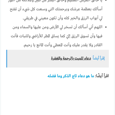
يا خالق العرش العظيم وخالق البشر من طين والملائكة من النور
أسألك بعظمة عرشك وبرحمتك التي وسعت كل شيء أن تفتح
لي أبواب الرزق والخير كله وأن تكون معيني في طريقي.
اللهم أني أسألك أن تسخر لي الأرض ومن عليها والسماء ومن
فيها وأن تسوق الرزق إليّ كما يساق المطر للأراضي وللنبات فأنت
القادر ولا يقدر عليك وأنت المعطي وأنت المانع يا رحيم.
إقرأ أيضاً
دعاء للميت بالرحمة والمغفرة
اقرأ أيضًا:
ما هو دعاء تاج الذكر وما فضله