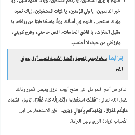
اللهم يا رازق السائلين، يا راحم المساكين، ويا ذا القوة المتين، ويا
خير الناصرين، يا ولي المؤمنين، يا غيّاث المستغيثين، إياك نعبد
وإيّاك نستعين، اللهم إني أسألك رزقًا واسعًا طيبًا من رزقك، يا
مقيل العثرات، يا قاضي الحاجات، اقض حاجتي، وفرج كربتي،
وارزقني من حيث لا أحتسب
.
إقرأ أيضاً
دعاء لجدتي المتوفية وأفضل الأدعية للميت أول يوم في
القبر
الذكر من أهم العوامل التي تفتح أبوب الرزق وتيسر الأمور وذلك
لقول الله تعالى: “
فَقُلْتُ اسْتَغْفِرُوا رَبَّكُمْ إِنَّهُ كَانَ غَفَّارًا
،
يُرْسِلِ السَّمَاءَ
عَلَيْكُم مِّدْرَارًا، وَيُمْدِدْكُم بِأَمْوَالٍ وَبَنِينَ..
” فإن الاستغفار من أبرز
الأسباب لزيادة الرزق ونيل البركة.