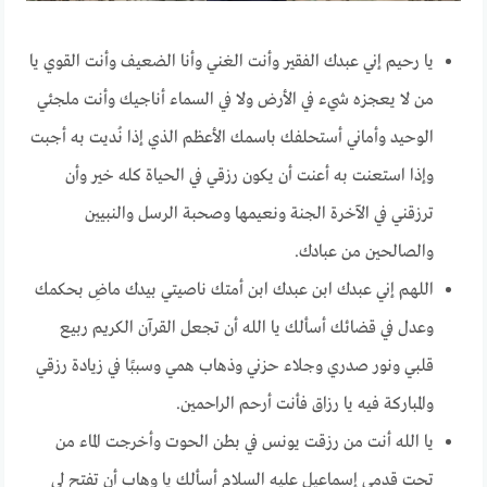
يا رحيم إني عبدك الفقير وأنت الغني وأنا الضعيف وأنت القوي يا
من لا يعجزه شيء في الأرض ولا في السماء أناجيك وأنت ملجئي
الوحيد وأماني أستحلفك باسمك الأعظم الذي إذا نُديت به أجبت
وإذا استعنت به أعنت أن يكون رزقي في الحياة كله خير وأن
ترزقني في الآخرة الجنة ونعيمها وصحبة الرسل والنبيين
والصالحين من عبادك.
اللهم إني عبدك ابن عبدك ابن أمتك ناصيتي بيدك ماضِ بحكمك
وعدل في قضائك أسألك يا الله أن تجعل القرآن الكريم ربيع
قلبي ونور صدري وجلاء حزني وذهاب همي وسببًا في زيادة رزقي
والمباركة فيه يا رزاق فأنت أرحم الراحمين.
يا الله أنت من رزقت يونس في بطن الحوت وأخرجت الماء من
تحت قدمي إسماعيل عليه السلام أسألك يا وهاب أن تفتح لي