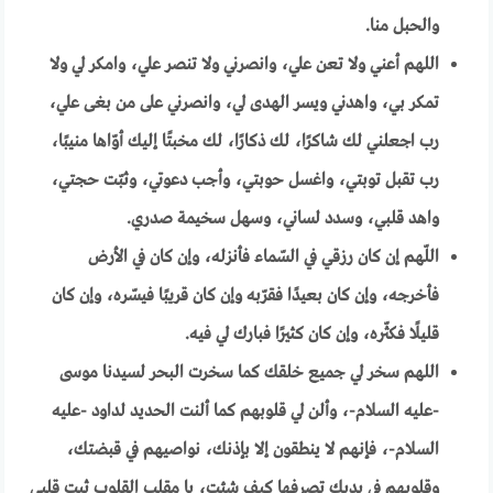
والحبل منا.
اللهم أعني ولا تعن علي، وانصرني ولا تنصر علي، وامكر لي ولا
تمكر بي، واهدني ويسر الهدى لي، وانصرني على من بغى علي،
رب اجعلني لك شاكرًا، لك ذكارًا، لك مخبتًا إليك أوّاها منيبًا،
رب تقبل توبتي، واغسل حوبتي، وأجب دعوتي، وثبّت حجتي،
واهد قلبي، وسدد لساني، وسهل سخيمة صدري
.
اللّهم إن كان رزقي في السّماء فأنزله، وإن كان في الأرض
فأخرجه، وإن كان بعيدًا فقرّبه وإن كان قريبًا فيسّره، وإن كان
قليلًا فكثّره، وإن كان كثيرًا فبارك لي فيه.
اللهم سخر لي جميع خلقك كما سخرت البحر لسيدنا موسى
-عليه السلام-، وألن لي قلوبهم كما ألنت الحديد لداود -عليه
السلام-، فإنهم لا ينطقون إلا بإذنك، نواصيهم في قبضتك،
وقلوبهم في يديك تصرفها كيف شئت، يا مقلب القلوب ثبت قلبي