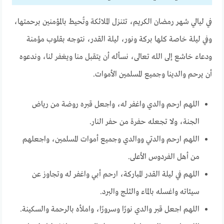
في ليالي شهر رمضان الكريم، تتنزل الملائكة وتُحيط بالمؤمنين برحمتها،
وفي ليلة خاصة كلها بركة ونور، ليلة القدر، نتوجه بقلوب مؤمنة
ودعاء خاشع إلى الله تعالى، نسأله أن يتقبل منا ويغفر لنا، وندعوه
أن يرحم والدينا وجميع المسلمين الأموات.
اللهم ارحم والدي واغفر له، واجعل قبره روضة من رياض
الجنة، ولا تجعله حفرة من حفر النار.
اللهم ارحم والدتي ووالدي وجميع أموات المسلمين، واجعلهم
من أهل الفردوس الأعلى.
اللهم في ليلة القدر المباركة، ارحم أبي واغفر له وتجاوز عن
سيئاته واغسله بالماء والثلج والبرد.
اللهم اجعل قبر والدي نورًا وسرورًا، واملأه بالرحمة والسكينة.