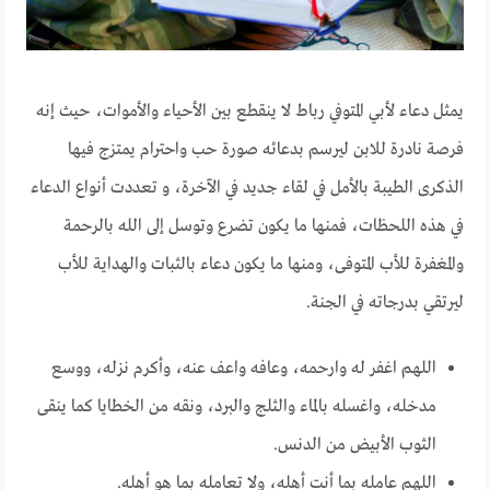
يمثل دعاء لأبي المتوفي رباط لا ينقطع بين الأحياء والأموات، حيث إنه
فرصة نادرة للابن ليرسم بدعائه صورة حب واحترام يمتزج فيها
الذكرى الطيبة بالأمل في لقاء جديد في الآخرة، و تعددت أنواع الدعاء
في هذه اللحظات، فمنها ما يكون تضرع وتوسل إلى الله بالرحمة
والمغفرة للأب المتوفى، ومنها ما يكون دعاء بالثبات والهداية للأب
ليرتقي بدرجاته في الجنة.
اللهم اغفر له وارحمه، وعافه واعف عنه، وأكرم نزله، ووسع
مدخله، واغسله بالماء والثلج والبرد، ونقه من الخطايا كما ينقى
الثوب الأبيض من الدنس.
اللهم عامله بما أنت أهله، ولا تعامله بما هو أهله.