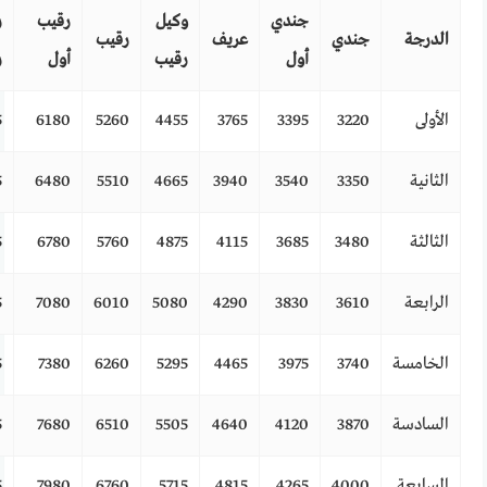
جندي
وكيل
رقيب
ر
الدرجة
جندي
عريف
رقيب
أول
رقيب
أول
ر
الأولى
3220
3395
3765
4455
5260
6180
5
الثانية
3350
3540
3940
4665
5510
6480
5
الثالثة
3480
3685
4115
4875
5760
6780
5
الرابعة
3610
3830
4290
5080
6010
7080
5
الخامسة
3740
3975
4465
5295
6260
7380
5
السادسة
3870
4120
4640
5505
6510
7680
5
السابعة
4000
4265
4815
5715
6760
7980
5