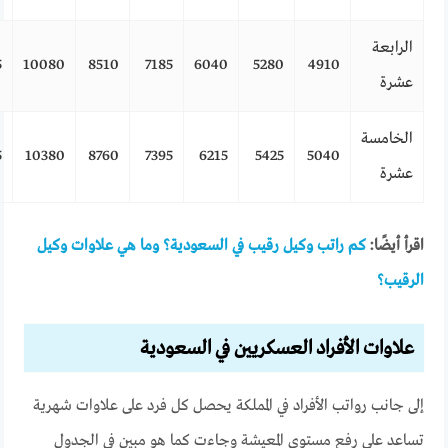
الرابعة
5
10080
8510
7185
6040
5280
4910
عشرة
الخامسة
5
10380
8760
7395
6215
5425
5040
عشرة
اقرأ أيضًا:
كم راتب وكيل رقيب في السعودية؟ وما هي علاوات وكيل
الرقيب؟
علاوات الأفراد العسكريين في السعودية
إلى جانب رواتب الأفراد في المملكة يحصل كل فرد على علاوات شهرية
تساعد على رفع مستوى المعيشة وجاءت كما هو مبين في الجدول