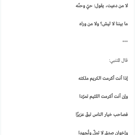
لا من دعيت، يقول: حيّ وحنّه
ما بيننا لا ليش؟ ولا من وراه
***
قال المتنبي:
إذا أنت أكرمت الكريم ملكته
وإن أنت أكرمت اللئيم تمرّدا
فصاحب خيار الناس تبقَ عزيزًا
وإخوان صدقٍ لا تملّ وتُجهدا