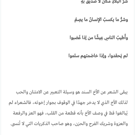
شرُّ البلادِ مكانٌ لا صديقَ بهِ
وشرُّ ما يكسبُ الإنسانُ ما يصِمُ
وأَطيبُ الناسِ عِيشًا من إذا غَضبوا
لم يَحقدوا، وإذا خاصَمتهم سلموا
يبقى الشعر عن الأخ السند هو وسيلة التعبير عن الامتنان والحب
لذلك الأخ الذي لا يدخر جهدًا في الوقوف بجوار إخوته، فالشعراء لم
يُبالغوا قط في وصف الأخ بأنه قطعة من القلب، فهو العز والرفعة
والعزوة وشريك الفرح والحزن، وهو صاحب الذكريات التي لا تُنسى.