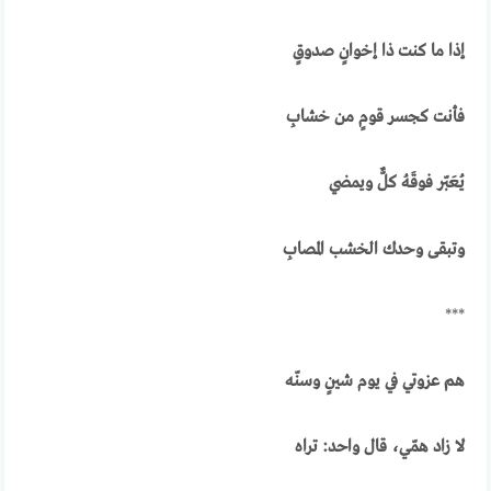
إذا ما كنت ذا إخوانٍ صدوقٍ
فأنت كجسر قومٍ من خشـابِ
يُعَبّر فوقَهُ كلٌّ ويمضي
وتبقى وحدك الخشب المـصابِ
***
هم عزوتي في يوم شينٍ وسنّه
لا زاد همّي، قال واحد: تراه