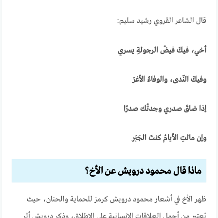
قال الشاعر القروي رشيد سليم:
أخي، فيكَ فيضُ الرجولةِ يسري
وفيكَ النّدى، والوفاءُ الأغرّ
إذا ضاقَ صدري وجدتُك صدرًا
وإن مالتِ الأيامُ كنتَ الجَبَر
ماذا قال محمود درويش عن الأخ؟
ظهر الأخ في أشعار محمود درويش كرمز للحماية والحنان، حيث
يُعتبر من أجمل العلاقات الإنسانية على الإطلاق، وذكر درويش أثر