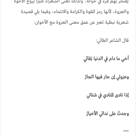
يفتخر بهم المرء في حياته؛ ولذلك تغنى الشعراء كثيرًا بروح الأخوة
والعزوة، لأنها رمز للقوة والكرامة والانتماء، وفيما يلي قصيدة
شعرية نبطية تعبر عن عمق معنى العزوة مع الأخوان:
قال الشاعر الطائي:
أخي ما دام في الدنيا بَقائي
وعزوتي إن جار فيها الجارُ
إذا نادى المنادي في شتاتي
وجدتُ على ندائي الأخيارُ
***