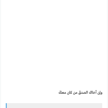
وإن أخاكَ الصدقَ من كان معكْ