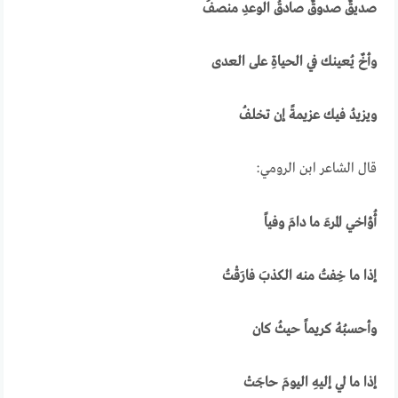
صديقٌ صدوقٌ صادقُ الوعدِ منصفُ
وأخٌ يُعينك في الحياةِ على العدى
ويزيدُ فيك عزيمةً إن تخلفُ
قال الشاعر ابن الرومي:
أُؤاخي المرءَ ما دامَ وفياً
إذا ما خِفتُ منه الكذبَ فارَقْتُ
وأحسبُهُ كريماً حيثُ كان
إذا ما لي إليهِ اليومَ حاجَتْ