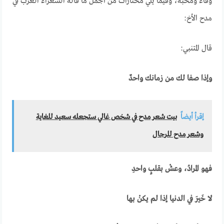
وفاءً ومحبة، وفيما يلي مختارات من أجمل ما قاله الشعراء العرب في
مدح الأخ:
قال المتنبي:
وإذا صفا لك من زمانك واحدٌ
إقرأ أيضاً
بيت شعر مدح في شخص غالي ستجعله سعيد للغاية
وشعر مدح للرجال
فهو المرادُ، وعشْ بقلبٍ واحدِ
لا خَيرَ في الدنيا إذا لم يكنْ بها