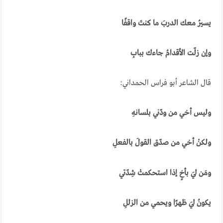
يسيرُ معك الدربَ ما كنتَ واقفًا
وإن زلّت الأقدامُ جاءك ببابِ
قال الشاعر أبو فراس الحمداني:
وليس أخي من ودّني بلسانهِ
ولكنْ أخي من صدّق القولَ بالفعلِ
ومَن ليَ بأخٍ إذا استحكمتْ شِدّتي
يكونُ ليَ ظهرًا ويحمي من الزللِ