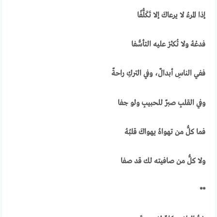
إذا المرءُ لا يرعاكَ إلا تَكَلُّفًا
فدعْهُ ولا تُكثرْ عليه التأسُّفا
ففي الناسِ أبدالٌ، وفي التركِ راحةٌ
وفي القلبِ صبرٌ للحبيبِ ولو جفا
فما كلُّ من تهواهُ يهواكَ قلبُهُ
ولا كلُّ من صافيته لك قد صفا
**