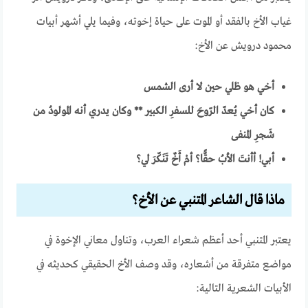
غياب الأخ بالفقد أو الموت على حياة إخوته، وفيما يلي أشهر أبيات
محمود درويش عن الأخ:
أخي هو ظلي حين لا أرى الشمس
كان أخي يُعدّ الرّوحَ للسفرِ الكبير ** وكان يدري أنه المولودُ من
شَجرِ المنفى
أبي! أأنتَ الأبُ حقًّا؟ أمْ أَخٌ تَـنَـكّرَ لي؟
ماذا قال الشاعر المتنبي عن الأخ؟
يعتبر المتنبي أحد أعظم شعراء العرب، وتناول معاني الإخوة في
مواضع متفرقة من أشعاره، وقد وصف الأخ الحقيقي كحديثه في
الأبيات الشعرية التالية: