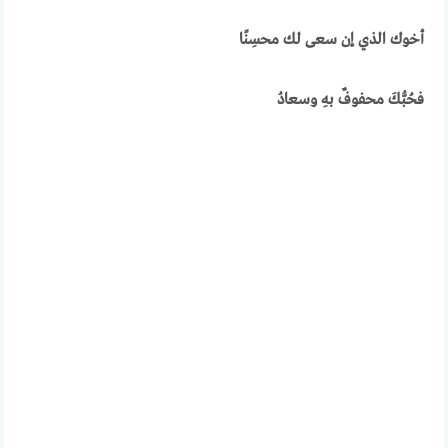
أخوك الذي إن سعى لك محسِنًا
فحُبُّكَ محفوفٌ بهِ وسعادُ