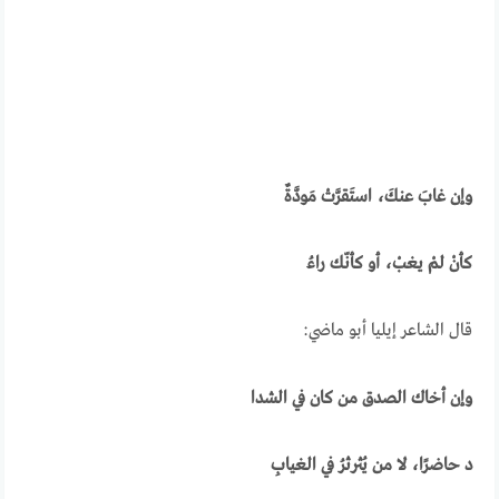
وإن غابَ عنكَ، استَقرَّتْ مَودَّةٌ
كأنْ لمْ يغبْ، أو كأنّك راءُ
قال الشاعر إيليا أبو ماضي:
وإن أخاك الصدق من كان في الشدا
د حاضرًا، لا من يُثرثرُ في الغيابِ