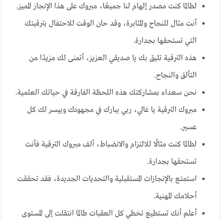
لطالما كنت مصدر إلهام لنا جميعًا، مبروك على هذا الإنجاز المميز.
أنت مثال للنجاح والمثابرة، وقد حان الوقت للاحتفال بترقيتك
التي تستحقها بجدارة.
هذه الترقية تليق بك يا صديقي العزيز، أتمنى لك مزيدًا من
التألق والنجاح.
نحن سعداء بمشاركتك هذه اللحظة الفارقة في حياتك العلمية.
مبروك الترقية يا غالي، ربي يبارك في مجهودك وييسر لك كل
عسير.
لطالما كنت مثالًا للالتزام والانضباط، ألف مبروك الترقية فأنت
تستحقها بجدارة.
استمتع بالإنجازات المستقبلية والتحديات الجديدة، فقد تحققت
أحلامك المهنية.
أعلم أنك تستطيع تخطي كل العقبات طالما انتقلت إلى المستوى