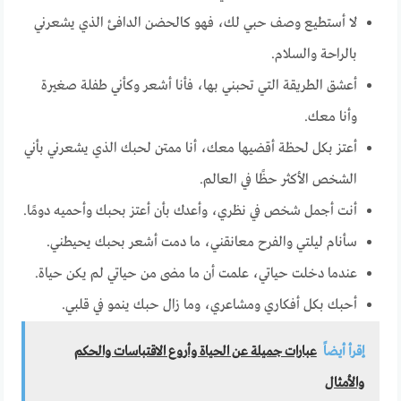
لا أستطيع وصف حبي لك، فهو كالحضن الدافئ الذي يشعرني
بالراحة والسلام.
أعشق الطريقة التي تحبني بها، فأنا أشعر وكأني طفلة صغيرة
وأنا معك.
أعتز بكل لحظة أقضيها معك، أنا ممتن لحبك الذي يشعرني بأني
الشخص الأكثر حظًا في العالم.
أنت أجمل شخص في نظري، وأعدك بأن أعتز بحبك وأحميه دومًا.
سأنام ليلتي والفرح معانقني، ما دمت أشعر بحبك يحيطني.
عندما دخلت حياتي، علمت أن ما مضى من حياتي لم يكن حياة.
أحبك بكل أفكاري ومشاعري، وما زال حبك ينمو في قلبي.
إقرأ أيضاً
عبارات جميلة عن الحياة وأروع الاقتباسات والحكم
والأمثال