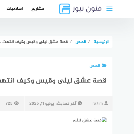
لتجاوز
مشاريع
اسلاميات
لى
لمحتوى
الرئيسية
⁄
قصص
⁄
قصة عشق ليلى وقيس وكيف انتهت ..ق
قصص
قصة عشق ليلى وقيس وكيف انتهت .
ra7im
آخر تحديث:
يوليو 11, 2025
725