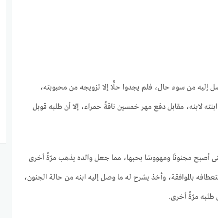
 إليه من سوء حال، فلم يجدوا حلًّا إلا تزويجه من محبوبته،
نته لابنه، مقابل دفع مهر خمسين ناقةً حمراء، إلا أن طلبه قوبل
 أصبح مجنونًا ومهووسًا بحبها، مما جعل والده يذهب مرّةً أخرى
طافه بالموافقة، وأخذ يشرح له ما وصل إليه ابنه من حالة الجنون،
 طلبه مرّةً أخرى.