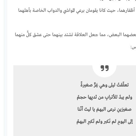
مة أظفارهما، حيث كانا يقومان برعي المواشي والدواب الخاصة بأهلهما
 بعضهما البعض، مما جعل العلاقة تشتد بينهما حتى عشق كلٌّ منهما
س:
تعلّقتُ ليلى وهي غِرٌّ صغيرةٌ
ولم يبدُ للأترابِ من ثديِها حجمُ
صغيرَينِ نرعى البهمَ يا ليتَ أنّنا
إلى اليومِ لم نَكبر ولم تَكبرِ البهمُ