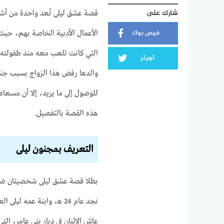
شارك على
قصة عشق ليلى تُعد واحدة من أشه
فيس بوك
الأعمال الأدبية الخاصة بهم، حيث
التي كانت تلعب معه منذ طفولته، و
تويتر
والدها رفض هذا الزواج بسبب جنو
للوصول إلى ما يريد، إلا أن مسعا
هذه القصة بالتفصيل.
التعريف بمجنون ليلى
بطلا قصة عشق ليلى شخصيتان ضر
نجد عام 24 هـ، وابنة عمه ليلى العامرية، التي وُلدت في نفس البلدة عام 28 هـ.
عاش الاثنان في ديار بني عامر، الت