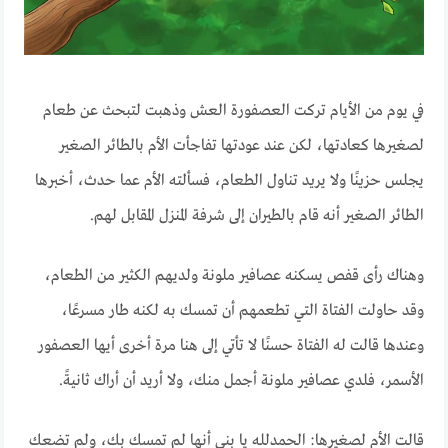
في يوم من الأيام تركت العصفورة العش وذهبت لتبحث عن طعام
لصغيرها كعادتها، لكن عند عودتها تفاجأت الأم بالطائر الصغير
يجلس حزينًا ولا يريد تناول الطعام، فسألته الأم عما حدث، أخبرها
الطائر الصغير أنه قام بالطيران إلى شرفة المنزل المقابل لهم.
وهناك رأى قفص يسكنه عصافير ملونة ولديهم الكثير من الطعام،
وقد حاولت الفتاة التي تطعمهم أن تمسك به لكنه طار مسرعًا،
وعندها قالت له الفتاة حسنًا لا تأتي إلى هنا مرة أخرى أيها العصفور
الأسمر، فلدي عصافير ملونة أجمل منك، ولا أريد أن أراك ثانيةً.
قالت الأم لصغيرها: الحمدلله يا بني أنها لم تمسك بك، ولم تضعك