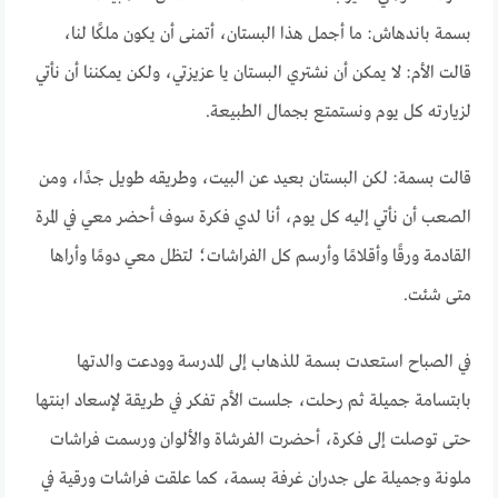
بسمة باندهاش: ما أجمل هذا البستان، أتمنى أن يكون ملكًا لنا،
قالت الأم: لا يمكن أن نشتري البستان يا عزيزتي، ولكن يمكننا أن نأتي
لزيارته كل يوم ونستمتع بجمال الطبيعة.
قالت بسمة: لكن البستان بعيد عن البيت، وطريقه طويل جدًا، ومن
الصعب أن نأتي إليه كل يوم، أنا لدي فكرة سوف أحضر معي في المرة
القادمة ورقًا وأقلامًا وأرسم كل الفراشات؛ لتظل معي دومًا وأراها
متى شئت.
في الصباح استعدت بسمة للذهاب إلى المدرسة وودعت والدتها
بابتسامة جميلة ثم رحلت، جلست الأم تفكر في طريقة لإسعاد ابنتها
حتى توصلت إلى فكرة، أحضرت الفرشاة والألوان ورسمت فراشات
ملونة وجميلة على جدران غرفة بسمة، كما علقت فراشات ورقية في