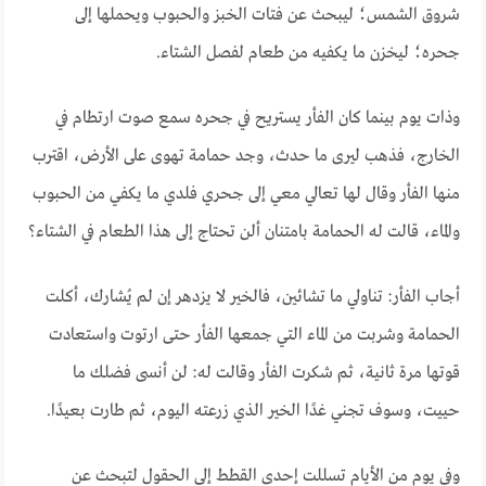
شروق الشمس؛ ليبحث عن فتات الخبز والحبوب ويحملها إلى
جحره؛ ليخزن ما يكفيه من طعام لفصل الشتاء.
وذات يوم بينما كان الفأر يستريح في جحره سمع صوت ارتطام في
الخارج، فذهب ليرى ما حدث، وجد حمامة تهوى على الأرض، اقترب
منها الفأر وقال لها تعالي معي إلى جحري فلدي ما يكفي من الحبوب
والماء، قالت له الحمامة بامتنان ألن تحتاج إلى هذا الطعام في الشتاء؟
أجاب الفأر: تناولي ما تشائين، فالخير لا يزدهر إن لم يُشارك، أكلت
الحمامة وشربت من الماء التي جمعها الفأر حتى ارتوت واستعادت
قوتها مرة ثانية، ثم شكرت الفأر وقالت له: لن أنسى فضلك ما
حييت، وسوف تجني غدًا الخير الذي زرعته اليوم، ثم طارت بعيدًا.
وفي يوم من الأيام تسللت إحدى القطط إلى الحقول لتبحث عن