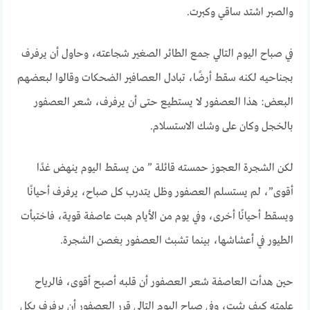
والصبر اشتد ساقي وكبرت.
في صباح اليوم التالي جمع الطائر الصغير شجاعته، وحاول أن يرفرف
بجناحيه لكنه سقط أرضًا، تبادل العصافير الضحكات وقالوا لبعضهم
البعض: هذا العصفور لا يستطيع حتى أن يرفرف، شعر العصفور
بالخجل وكان على وشك الاستسلام.
لكن الشجرة العجوز حمسته قائلة ” من يسقط اليوم ينهض غدًا
أقوى”، لم يستسلم العصفور وظل يتدرب كل صباح، يرفرف أحيانًا
ويسقط أحيانًا أخرى، وفي يوم من الأيام هبت عاصفة قوية، فاختبأت
الطيور في أعشاشها، بينما تشبث العصفور بغصن الشجرة.
حين هدأت العاصفة شعر العصفور أن قلبه أصبح أقوى، فالرياح
علمته كيف يثبت، وفي صباح اليوم التالي قرر العصفور أن يرفرف بكل