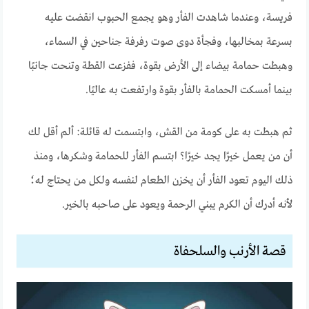
فريسة، وعندما شاهدت الفأر وهو يجمع الحبوب انقضت عليه
بسرعة بمخالبها، وفجأة دوى صوت رفرفة جناحين في السماء،
وهبطت حمامة بيضاء إلى الأرض بقوة، ففزعت القطة وتنحت جانبًا
بينما أمسكت الحمامة بالفأر بقوة وارتفعت به عاليًا.
ثم هبطت به على كومة من القش، وابتسمت له قائلة: ألم أقل لك
أن من يعمل خيرًا يجد خيرًا؟ ابتسم الفأر للحمامة وشكرها، ومنذ
ذلك اليوم تعود الفأر أن يخزن الطعام لنفسه ولكل من يحتاج له؛
لأنه أدرك أن الكرم يبني الرحمة ويعود على صاحبه بالخير.
قصة الأرنب والسلحفاة