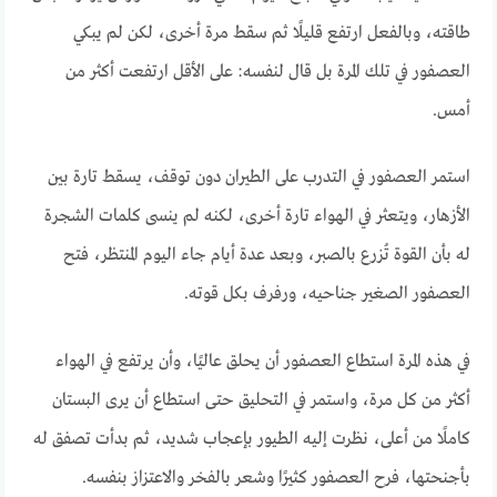
طاقته، وبالفعل ارتفع قليلًا ثم سقط مرة أخرى، لكن لم يبكي
العصفور في تلك المرة بل قال لنفسه: على الأقل ارتفعت أكثر من
أمس.
استمر العصفور في التدرب على الطيران دون توقف، يسقط تارة بين
الأزهار، ويتعثر في الهواء تارة أخرى، لكنه لم ينسى كلمات الشجرة
له بأن القوة تُزرع بالصبر، وبعد عدة أيام جاء اليوم المنتظر، فتح
العصفور الصغير جناحيه، ورفرف بكل قوته.
في هذه المرة استطاع العصفور أن يحلق عاليًا، وأن يرتفع في الهواء
أكثر من كل مرة، واستمر في التحليق حتى استطاع أن يرى البستان
كاملًا من أعلى، نظرت إليه الطيور بإعجاب شديد، ثم بدأت تصفق له
بأجنحتها، فرح العصفور كثيرًا وشعر بالفخر والاعتزاز بنفسه.