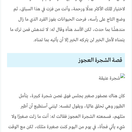
لاختيار الملك الأكثر عدلًا ورحمة، وأنت من فزت في هذا السباق، ثم
وضع التاج على رأسه، فرحت الحيوانات بفوز القرد الذي ما زال
مندهشًا بما حدث، لكن الأسد هنأه وقال له: لا تندهش فمن ترك ما
يتمناه لأجل الخير لن يتركه الخير إلا أن يأتيه بما تمناه.
قصة الشجرة العجوز
كان هناك عصفور صغير يجلس فوق غصن شجرة كبيرة، يتأمل
الطيور وهي تحلق عاليًا، ويقول لنفسه: ليتني أستطيع أن أطير
مثلهم، فسمعته الشجرة العجوز فقالت له: أنت ما زلت صغيرًا ولا
شيء يأتي فجأة، في يوم من اليوم كنت صغيرة مثلك، لكن مع الوقت