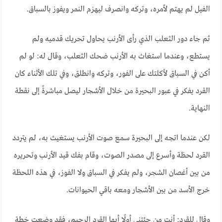
الفيل لم يهتم لأمره، وتركه وانصرف ليهزم النمر ويفوز بالسباق.
ثم جاء دور الثعلب الذي رأى الأرنب يحاول تحريك قدميه ولم
يستطع، وعندما استغاث به الأرنب ضحك الثعلب، وقال له: لو لم
أكن في السباق لأكلتك على الفور، وتركه وانطلق، وفي تلك الأثناء كان
القرد يفكر في عبور البحيرة من خلال الأشجار ليصل مباشرةً إلى نقطة
النهاية.
لكن عندما اتجه إلى البحيرة سمع صوت الأرنب يستغيث به، لم يتردد
القرد لحظة وأسرع إلى مصدر الصوت، وقام بفك قيد الأرنب وتحريره
من بين أغصان الشجر، ولم يفكر في السباق ولا الفوز، في هذه اللحظة
خرج الأسد من بين الأشجار ومعه باقي الحيوانات.
وقال للقرد: أنت من جئتني أولًا أيها القرد الرحيم، فقد وضعت خطة