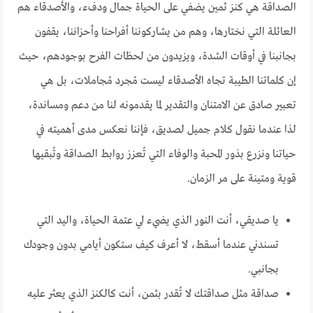
الصداقة هي كنز ثمين يضفي على الحياة جمال ودفء، والأصدقاء هم
العائلة التي نختارها، وهم من يشاركوننا أفراحنا وأحزاننا، يقفون
بجانبنا في أوقات الشدة، ويزيدون من لحظات الفرح بوجودهم، حيث
إن كلماتنا الطيبة تجاه الأصدقاء ليست مُجرد مُجاملات، بل هي
تعبير صادق عن الامتنان والتقدير لما يقدمونه لنا من دعم ومساندة،
لذا عندما نقول كلام جميل لصديق، فإننا نعكس مدى أهميته في
حياتنا ونزرع بذور المحبة والوفاء التي تُعزز روابط الصداقة وتُبقيها
قوية ومتينة على مر الزمان.
يا صديقي، أنت النور الذي يضيء لي عتمة الحياة، واليد التي
تسندني عندما أسقط، لا أعرف كيف ستكون أيامي بدون وجودك
بجانبي.
صداقة مثل صداقتك لا تُقدر بثمن، أنت كالكنز الذي يعثر عليه