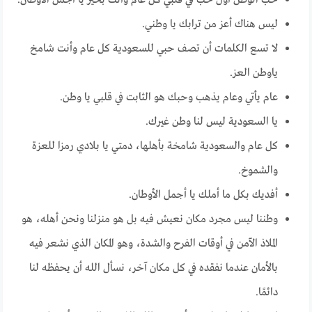
حب الوطن أول حب في قلبي كل عام وأنت بخير يا أجمل الأوطان.
ليس هناك أعز من ترابك يا وطني.
لا تسع الكلمات أن تصف حبي للسعودية كل عام وأنت شامخ
ياوطن العز.
عام يأتي وعام يذهب وحبك هو الثابت في قلبي يا وطن.
يا السعودية ليس لنا وطن غيرك.
كل عام والسعودية شامخة بأهلها، دمتي يا بلادي رمزا للعزة
والشموخ.
أفديك بكل ما أملك يا أجمل الأوطان.
وطننا ليس مجرد مكان نعيش فيه بل هو منزلنا ونحن أهله، هو
الملاذ الآمن في أوقات الفرح والشدة، وهو المكان الذي نشعر فيه
بالأمان عندما نفقده في كل مكان آخر، نسأل الله أن يحفظه لنا
دائمًا.