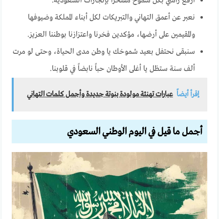
أرفع رأسي بكل شموخ مفتخرا بإنجازات السعودية.
نعبر عن أعمق التهاني والتبريكات لكل أبناء المملكة وضيوفها
والمقيمين على أرضها، مؤكدين فخرنا واعتزازنا بوطننا العزيز.
سنبقى نحتفل بعيد شموخك يا وطن مدى الحياة، وحتى لو مرت
ألف سنة ستظل يا أغلى الأوطان حباً نابضاً في قلوبنا.
إقرأ أيضاً
عبارات تهنئة مولودة بنوتة جديدة وأجمل كلمات التهاني
أجمل ما قيل في اليوم الوطني السعودي