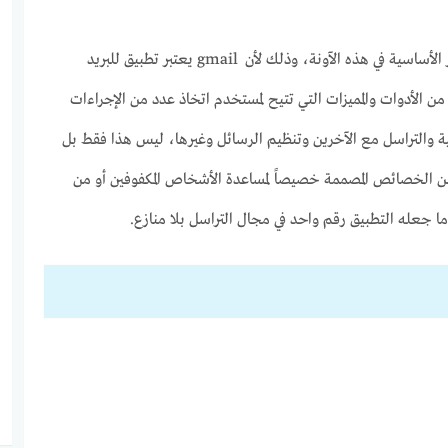
يعتبر أمر إنشاء gmail أحد الأمور الأساسية في هذه الآونة، وذلك لأن gmail يعتبر تطبيق للبريد
من الأدوات والمميزات التي تتيح لمستخدم اتخاذ عدد من الإجراءات
ة والتراسل مع الآخرين وتنظيم الرسائل وغيرها، ليس هذا فقط بل
بيق gmail العديد من الخصائص المصممة خصيصاً لمساعدة الأشخاص المكفوفين أو من
ا جعله التطبيق رقم واحد في مجال التراسل بلا منازع.