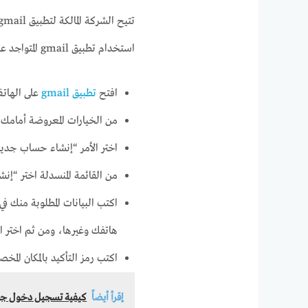
استخدام تطبيق gmail المتواجد على هاتفك، وذلك من خلال هذه الطريقة:
افتح
تطبيق gmail
على الهاتف
من الخيارات المعروضة أمامك، 
اختر الأمر “إنشاء حساب جديد
من القائمة المنسدلة اختر “إ
اكتب البيانات المطلوبة منك ف
هاتفك وغيرها، ومن ثم اختر الت
اكتب رمز التأكيد بالمكان الم
إقرأ أيضاً
كيفية تسجيل دخول جيم