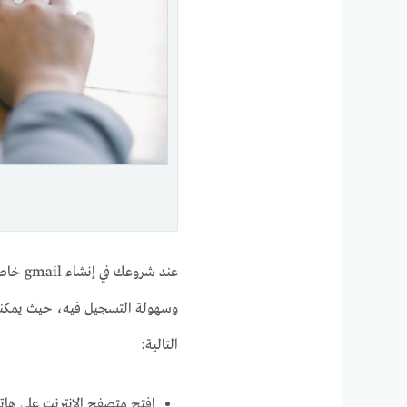
عند شر
التالية:
افتح متصفح الإنترنت على هات