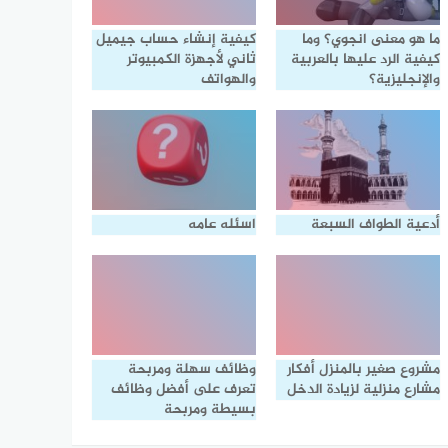
ما هو معنى انجوي؟ وما
كيفية إنشاء حساب جيميل
كيفية الرد عليها بالعربية
ثاني لأجهزة الكمبيوتر
والإنجليزية؟
والهواتف
أدعية الطواف السبعة
اسئله عامه
مشروع صغير بالمنزل أفكار
وظائف سهلة ومربحة
مشارع منزلية لزيادة الدخل
تعرف على أفضل وظائف
بسيطة ومربحة