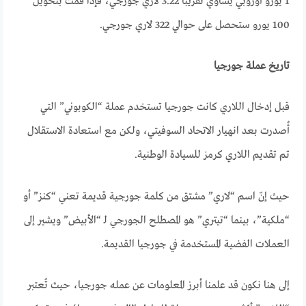
1 يورو أوروبي يُساوي تقريبًا 3.22 لاري جورجي، فإذا قمت بتحويل
100 يورو ستحصل على حوالي 322 لاري جورجي.
تاريخ عملة جورجيا
قبل إدخال اللاري كانت جورجيا تستخدم عملة “الكوبوني” التي
أُصدرت بعد انهيار الاتحاد السوفيتي، ولكن مع استعادة الاستقلال
تم تقديم اللاري كرمز للسيادة الوطنية.
حيث إنّ اسم “لاري” مشتق من كلمة جورجية قديمة تعني “كنز” أو
“ملكية”، بينما “تيتري” هو المصطلح الجورجي لـ “الأبيض” ويشير إلى
العملات الفضية المستخدمة في جورجيا القديمة.
إلى هنا نكون قد علمنا أبرز المعلومات عن عمله جورجيا، حيث تُعتبر