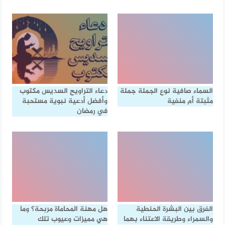
السماء صافية نوع الجملة جملة
دعاء التراويح السديس مكتوب
مثبتة أم منفية
وأفضل أدعية نبوية مستحبة
في رمضان
الفرق بين البشرة الحنطية
هل مهنة المحاماة مربحة؟ وما
والسمراء وطريقة الاعتناء بهما
هي مميزات وعيوب تلك