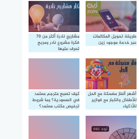
طريقة تحويل المكالمات
مشاريع نادرة أكثر من 70
عبر خدمة موجود زين
فكرة مشروع نادر ومربح
تعرف عليها
أشهر ألغاز مضحكة مع الحل
كيف تصبح مترجم معتمد
للأطفال والكبار مع فوازير
في السعودية؟ وما شروط
للأذكياء
ترخيص مكتب معتمد؟