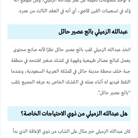
لا توجد معلومات دقيقة عن عُمر عبدالله الزميلي، ومن المتوقع أنه
وُلد في تسعينات القرن الماضي، أي أنه في العقد الثالث من عمره.
عبدالله الزميلي بائع عصير حائل
اتخذ عبدالله الزميلي لقب بائع عصير حائل نظرًا لأنه صانع محتوى
يعمل كبائع عصائر طبيعية وقهوة في كشك صغير افتتحه في منطقة
جبة خلف محطة مدينة حائل في المملكة العربية السعودية، وعندما
التقط فيديو له أثناء عمله في الكشك الخاص به عرفه الجميع بلقب
“بائع عصير حائل”.
هل عبدالله الزميلي من ذوي الاحتياجات الخاصة؟
كان عبدالله الزميلي خير مثال على الشاب من ذوي الإعاقة الذي بدأ