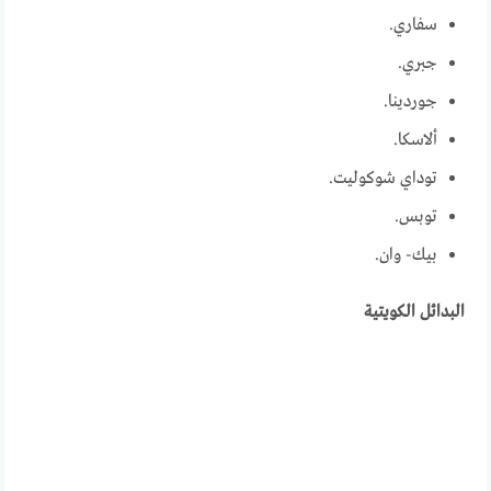
سفاري.
جبري.
جوردينا.
ألاسكا.
توداي شوكوليت.
توبس.
بيك- وان.
البدائل الكويتية