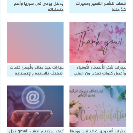
قصات للشعر القصير ومميزات
بدخل يومي في سوريا وأهم
كلًا منها
متطلباته
عبارات شكر الأصدقاء الأوفياء
عبارات عيد ميلاد وأجمل كلمات
وأفضل كلمات تقدير من القلب
التهنئة بالعربية والإنجليزية
عبارات ألف مبروك الترقية ومنها
كيف يمكنني إنشاء gmail بكل