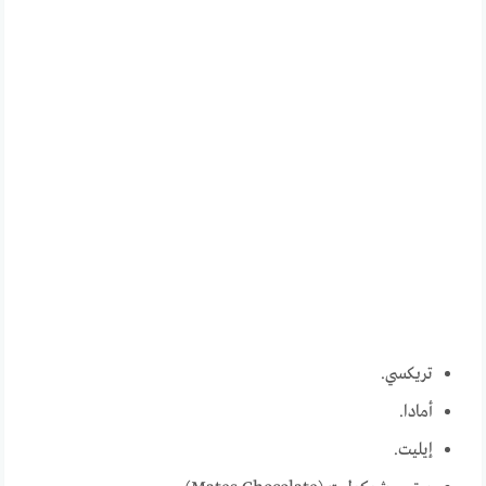
تريكسي.
أمادا.
إيليت.