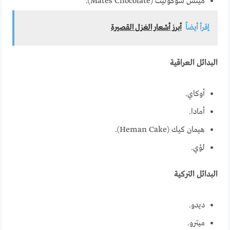
ميتس شوكوليت (Mates Chocolate).
إقرأ أيضاً
أبرز أشعار الغزل القصيرة
البدائل العراقية
أوكاي.
أمادا.
هيمان كيك (Heman Cake).
لؤي.
البدائل التركية
ديدو.
ميترو.