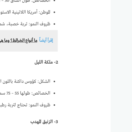
الخصائص: طول الساق 30 – 35 سم، الزهرة 12 سم، وتدوم طويلًا.
الموطن: أمريكا اللاتينية الاستوا
ظروف النمو: تربة خصبة، ش
إقرأ أيضاً
ما أنواع الخرائط؟ وما ه
2- ملكة الليل
الشكل: كؤوس داكنة باللون ال
الخصائص: طولها 55 – 75 سم، ساقها قوي ويتحمل الرياح.
ظروف النمو: تحتاج لتربة رطبة
3- الزنبق المهدب