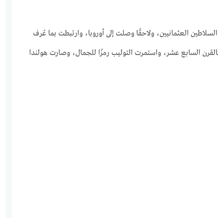
لاطين العثمانيين، ولاحقًا وصلت إلى أوروبا، وارتبطت بما عُرف
لقرن السابع عشر، واستمرت التوليب رمزًا للجمال، وصارت هولندا