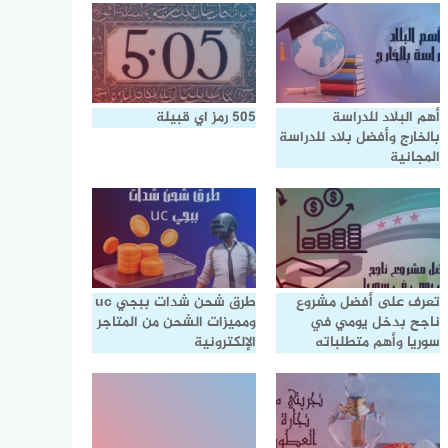
أهم البلاد للدراسة
505 رمز اي قبيلة
بالخارج وأفضل بلاد للدراسة
المجانية
تعرف على أفضل مشروع
طرق شحن شدات ببجي uc
ناجح بدخل يومي في
ومميزات الشحن من المتاجر
سوريا وأهم متطلباته
الإلكترونية