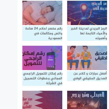
الرمز البريدي لمدينة الخبر
رقم مفسر احلام 24 ساعة
والأحياء التابعة لها
واتس ومكالمات في
وأهميته
السعودية
أفضل عبارات و كلام عن
رقم إمكان للتمويل الراجحي
الصديق الحقيقي الوفي
المجاني وخطوات التسجيل
في الشركة