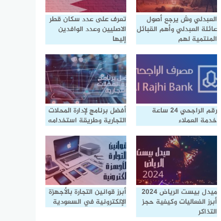
العبدلي وش يرجع أصول
تعرف على عدد سكان قطر
عائلة العبدلي وأهم القبائل
الاصليين وعدد الوافدين
المنتمية لهم
إليها
رقم الراجحي 24 ساعة
أفضل برنامج لإدارة المحلات
خدمة العملاء
التجارية وطريقة استخدامه
ميدل بيست الرياض 2024
أبرز قوانين التجارة بالأجهزة
أبرز الفعاليات وكيفية حجز
الإلكترونية في السعودية
التذاكر