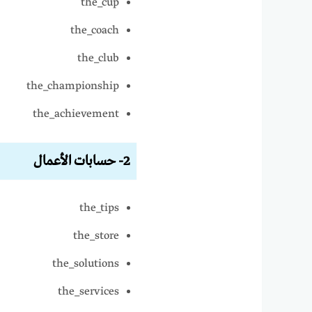
the_cup
the_coach
the_club
the_championship
the_achievement
2- حسابات الأعمال
the_tips
the_store
the_solutions
the_services