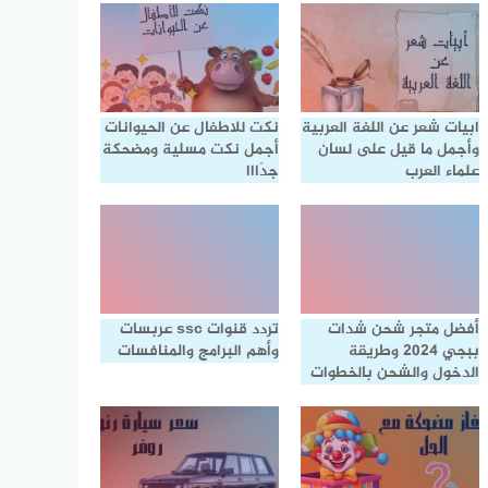
ابيات شعر عن اللغة العربية
نكت للاطفال عن الحيوانات
وأجمل ما قيل على لسان
أجمل نكت مسلية ومضحكة
علماء العرب
جدًااا
أفضل متجر شحن شدات
تردد قنوات ssc عربسات
ببجي 2024 وطريقة
وأهم البرامج والمنافسات
الدخول والشحن بالخطوات