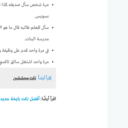
مرة شخص سأل صديقه لماذا ق
بسويس.
سأل المعلم طالبه قال ما هو 
مدرسة البنات.
في مرة واحد قدم على وظيفة وك
مرة واحد اشتغل سائق تاكسي ف
إقرأ أيضاً
نكت محششين
اقرأ أيضًا:
أفضل نكت بايخة جديدة 024