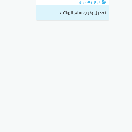
المال والاعمال
تعديل رقيب سلم الرواتب
1446 وشروط القبول في الوظائف
العسكرية