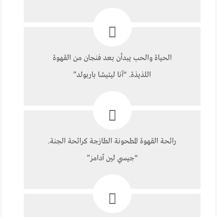
الحياة والحب يبدأن بعد فنجان من القهوة
اللذيذة. “آنا ليتيشا باربولد”
رائحة القهوة المطحونة الطازجة كرائحة الجنة.
“جيسي لين آدامز”