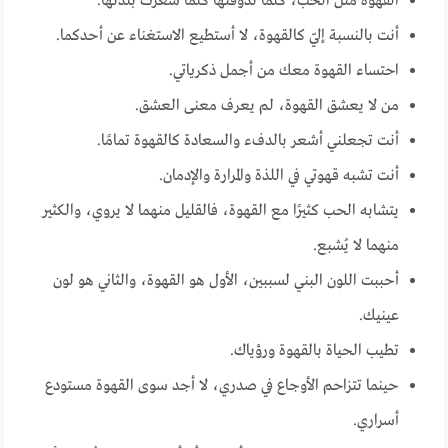
القهوة مثل الحب، كلما تذوقتها كلما شعرت بلذتها.
أنت بالنسبة إليّ كالقهوة، لا أستطيع الاستغناء عن أحدكما.
احتساء القهوة معك من أجمل ذكرياتي.
من لا يعشق القهوة، لم يعرف معنى العشق.
أنت تجعلني أشعر بالدفء والسعادة كالقهوة تمامًا.
أنت تشبه قهوتي في اللذة والمرارة والإدمان.
يتشابه الحب كثيرًا مع القهوة، فالقليل منهما لا يروي، والكثير
منهما لا يُشبع.
أحببت اللون البني لسببين، الأول هو القهوة، والثاني هو لون
عينيك.
تطيب الحياة بالقهوة ورؤياك.
حينما تتزاحم الأوجاع في صدري، لا أجد سوى القهوة مستودع
أسراري.