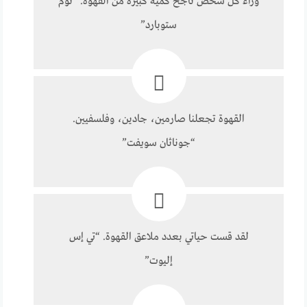
وراء كل شخص ناجح كمية كبيرة من القهوة. “توم
ستوبارد”
القهوة تجعلنا صارمين، جادين، وفلسفيين.
“جوناثان سويفت”
لقد قست حياتي بعدد ملاعق القهوة. “تي إس
إليوت”