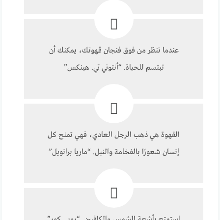
عندما تنظر من فوق فنجان قهوتك، يمكنك أن
تبتسم للحياة. “أنتوني تي. هينكس”
القهوة هي ذهب الرجل العادي، فهي تمنح كل
إنسان شعورًا بالفخامة والنبل. “ماريا برانويل”
استمتع بأشعة الشمس والكافيين. “روبي كور”